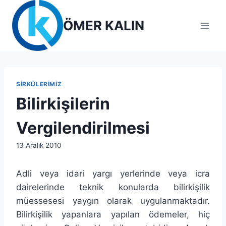
Skip
to
ÖMER KALIN
content
SIRKÜLERIMIZ
Bilirkişilerin
Vergilendirilmesi
By
13 Aralık 2010
lcetincali
Adli veya idari yargı yerlerinde veya icra
dairelerinde teknik konularda bilirkişilik
müessesesi yaygın olarak uygulanmaktadır.
Bilirkişilik yapanlara yapılan ödemeler, hiç