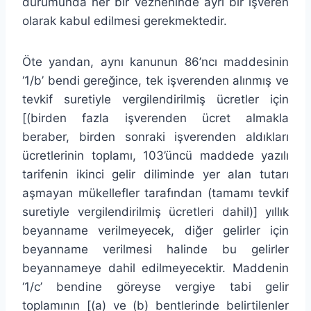
durumunda her bir vezneninde ayrı bir işveren
olarak kabul edilmesi gerekmektedir.
Öte yandan, aynı kanunun 86’ncı maddesinin
‘1/b’ bendi gereğince, tek işverenden alınmış ve
tevkif suretiyle vergilendirilmiş ücretler için
[(birden fazla işverenden ücret almakla
beraber, birden sonraki işverenden aldıkları
ücretlerinin toplamı, 103’üncü maddede yazılı
tarifenin ikinci gelir diliminde yer alan tutarı
aşmayan mükellefler tarafından (tamamı tevkif
suretiyle vergilendirilmiş ücretleri dahil)] yıllık
beyanname verilmeyecek, diğer gelirler için
beyanname verilmesi halinde bu gelirler
beyannameye dahil edilmeyecektir. Maddenin
‘1/c’ bendine göreyse vergiye tabi gelir
toplamının [(a) ve (b) bentlerinde belirtilenler