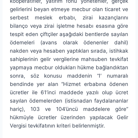
kooperatifler, yatırım fonu yönetenler, gerçek
gelirlerini beyan etmeye mecbur olan ticaret ve
serbest meslek erbabı, zirai kazançlarını
bilanço veya zirai işletme hesabı esasına göre
tespit eden çiftçiler aşağıdaki bentlerde sayılan
ödemeleri (avans olarak ödenenler dahil)
nakden veya hesaben yaptıkları sırada, istihkak
sahiplerinin gelir vergilerine mahsuben tevkifat
yapmaya mecbur oldukları hükme bağlandıktan
sonra, söz konusu maddenin ‘1′ numaralı
bendinde yer alan “Hizmet erbabına ödenen
ücretler ile 61’inci maddede yazılı olup ücret
sayılan ödemelerden (istisnadan faydalananlar
hariç), 103 ve 104’üncü maddelere göre”
hükmüyle ücretler üzerinden yapılacak Gelir
Vergisi tevkifatının kriteri belirlenmiştir.