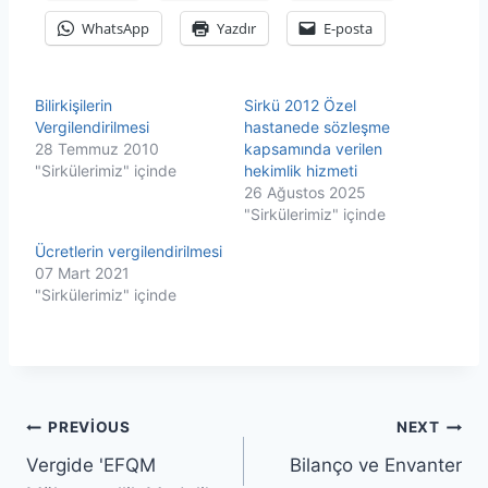
WhatsApp
Yazdır
E-posta
Bilirkişilerin
Sirkü 2012 Özel
Vergilendirilmesi
hastanede sözleşme
28 Temmuz 2010
kapsamında verilen
"Sirkülerimiz" içinde
hekimlik hizmeti
26 Ağustos 2025
"Sirkülerimiz" içinde
Ücretlerin vergilendirilmesi
07 Mart 2021
"Sirkülerimiz" içinde
Yazı
PREVIOUS
NEXT
Vergide 'EFQM
Bilanço ve Envanter
gezinmesi