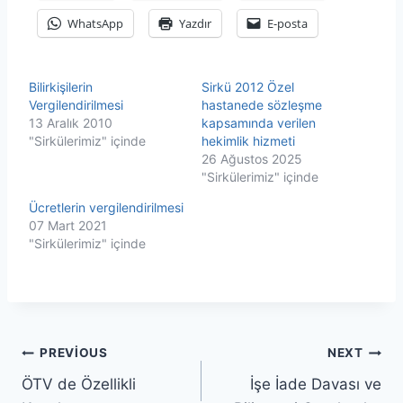
WhatsApp
Yazdır
E-posta
Bilirkişilerin
Sirkü 2012 Özel
Vergilendirilmesi
hastanede sözleşme
13 Aralık 2010
kapsamında verilen
"Sirkülerimiz" içinde
hekimlik hizmeti
26 Ağustos 2025
"Sirkülerimiz" içinde
Ücretlerin vergilendirilmesi
07 Mart 2021
"Sirkülerimiz" içinde
Yazı
PREVIOUS
NEXT
ÖTV de Özellikli
İşe İade Davası ve
gezinmesi