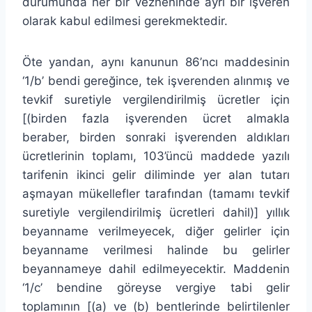
durumunda her bir vezneninde ayrı bir işveren
olarak kabul edilmesi gerekmektedir.
Öte yandan, aynı kanunun 86’ncı maddesinin
‘1/b’ bendi gereğince, tek işverenden alınmış ve
tevkif suretiyle vergilendirilmiş ücretler için
[(birden fazla işverenden ücret almakla
beraber, birden sonraki işverenden aldıkları
ücretlerinin toplamı, 103’üncü maddede yazılı
tarifenin ikinci gelir diliminde yer alan tutarı
aşmayan mükellefler tarafından (tamamı tevkif
suretiyle vergilendirilmiş ücretleri dahil)] yıllık
beyanname verilmeyecek, diğer gelirler için
beyanname verilmesi halinde bu gelirler
beyannameye dahil edilmeyecektir. Maddenin
‘1/c’ bendine göreyse vergiye tabi gelir
toplamının [(a) ve (b) bentlerinde belirtilenler