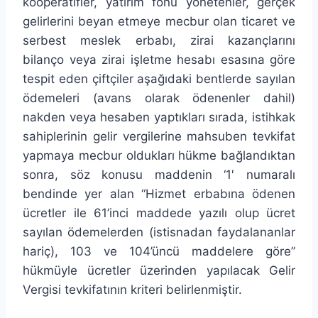
kooperatifler, yatırım fonu yönetenler, gerçek
gelirlerini beyan etmeye mecbur olan ticaret ve
serbest meslek erbabı, zirai kazançlarını
bilanço veya zirai işletme hesabı esasına göre
tespit eden çiftçiler aşağıdaki bentlerde sayılan
ödemeleri (avans olarak ödenenler dahil)
nakden veya hesaben yaptıkları sırada, istihkak
sahiplerinin gelir vergilerine mahsuben tevkifat
yapmaya mecbur oldukları hükme bağlandıktan
sonra, söz konusu maddenin ‘1′ numaralı
bendinde yer alan “Hizmet erbabına ödenen
ücretler ile 61’inci maddede yazılı olup ücret
sayılan ödemelerden (istisnadan faydalananlar
hariç), 103 ve 104’üncü maddelere göre”
hükmüyle ücretler üzerinden yapılacak Gelir
Vergisi tevkifatının kriteri belirlenmiştir.