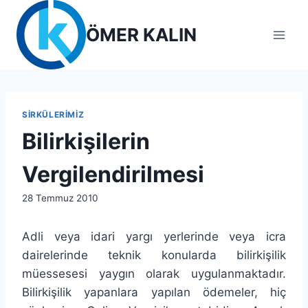
Skip
to
ÖMER KALIN
content
SIRKÜLERIMIZ
Bilirkişilerin
Vergilendirilmesi
By
28 Temmuz 2010
lcetincali
Adli veya idari yargı yerlerinde veya icra
dairelerinde teknik konularda bilirkişilik
müessesesi yaygın olarak uygulanmaktadır.
Bilirkişilik yapanlara yapılan ödemeler, hiç