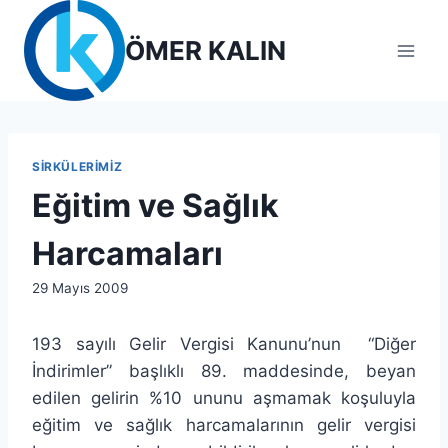
Skip
to
ÖMER KALIN
content
SIRKÜLERIMIZ
Eğitim ve Sağlık
Harcamaları
By
29 Mayıs 2009
lcetincali
193 sayılı Gelir Vergisi Kanunu’nun “Diğer
İndirimler” başlıklı 89. maddesinde, beyan
edilen gelirin %10 ununu aşmamak koşuluyla
eğitim ve sağlık harcamalarının gelir vergisi