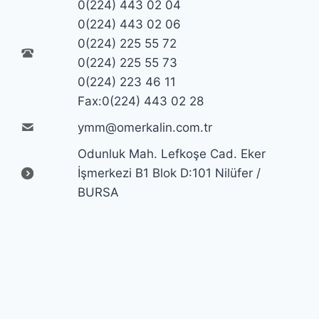
0(224) 443 02 04
0(224) 443 02 06
0(224) 225 55 72
0(224) 225 55 73
0(224) 223 46 11
Fax:0(224) 443 02 28
ymm@omerkalin.com.tr
Odunluk Mah. Lefkoşe Cad. Eker
İşmerkezi B1 Blok D:101 Nilüfer /
BURSA