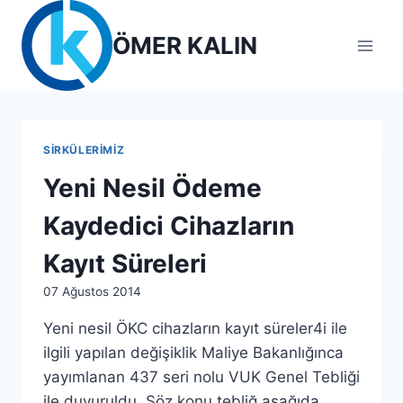
Skip
to
ÖMER KALIN
content
SIRKÜLERIMIZ
Yeni Nesil Ödeme
Kaydedici Cihazların
Kayıt Süreleri
By
07 Ağustos 2014
lcetincali
Yeni nesil ÖKC cihazların kayıt süreler4i ile
ilgili yapılan değişiklik Maliye Bakanlığınca
yayımlanan 437 seri nolu VUK Genel Tebliği
ile duyuruldu. Söz konu tebliğ aşağıda