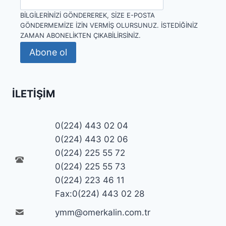
BILGILERINIZI GÖNDEREREK, SIZE E-POSTA
GÖNDERMEMIZE IZIN VERMIŞ OLURSUNUZ. İSTEDIĞINIZ
ZAMAN ABONELIKTEN ÇIKABILIRSINIZ.
Abone ol
İLETIŞIM
0(224) 443 02 04
0(224) 443 02 06
0(224) 225 55 72
0(224) 225 55 73
0(224) 223 46 11
Fax:0(224) 443 02 28
ymm@omerkalin.com.tr