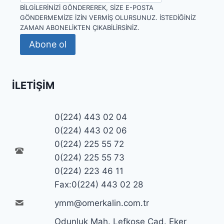
BILGILERINIZI GÖNDEREREK, SIZE E-POSTA
GÖNDERMEMIZE IZIN VERMIŞ OLURSUNUZ. İSTEDIĞINIZ
ZAMAN ABONELIKTEN ÇIKABILIRSINIZ.
Abone ol
İLETIŞIM
0(224) 443 02 04
0(224) 443 02 06
0(224) 225 55 72
0(224) 225 55 73
0(224) 223 46 11
Fax:0(224) 443 02 28
ymm@omerkalin.com.tr
Odunluk Mah. Lefkoşe Cad. Eker