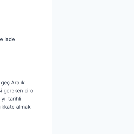
de iade
 geç Aralık
i gereken ciro
ıl tarihli
 dikkate almak