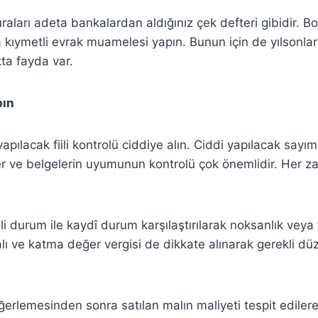
turaları adeta bankalardan aldığınız çek defteri gibidir. 
a kıymetli evrak muamelesi yapın. Bunun için de yılsonlar
ta fayda var.
pın
 yapılacak fiili kontrolü ciddiye alın. Ciddi yapılacak sayı
er ve belgelerin uyumunun kontrolü çok önemlidir. Her za
li durum ile kaydî durum karşılaştırılarak noksanlık veya 
alı ve katma değer vergisi de dikkate alınarak gerekli dü
erlemesinden sonra satılan malın maliyeti tespit edilere