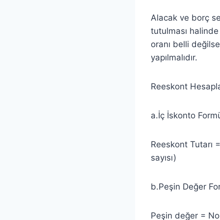
Alacak ve borç sen
tutulması halinde
oranı belli değil
yapılmalıdır.
Reeskont Hesapla
a.İç İskonto Form
Reeskont Tutarı =
sayısı)
b.Peşin Değer Fo
Peşin değer = Nom