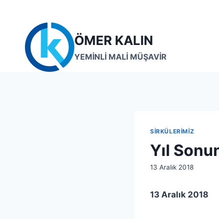
Skip
to
content
ÖMER KALIN
YEMİNLİ MALİ MÜŞAVİR
SIRKÜLERIMIZ
Yıl Sonu
By
13 Aralık 2018
lcetincali
13 Aralık 2018
S