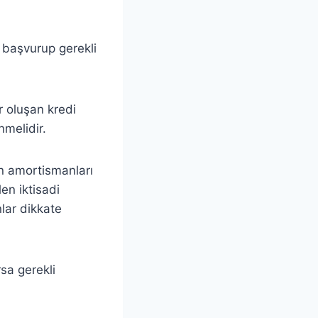
 başvurup gerekli
ar oluşan kredi
enmelidir.
kin amortismanları
en iktisadi
nlar dikkate
rsa gerekli