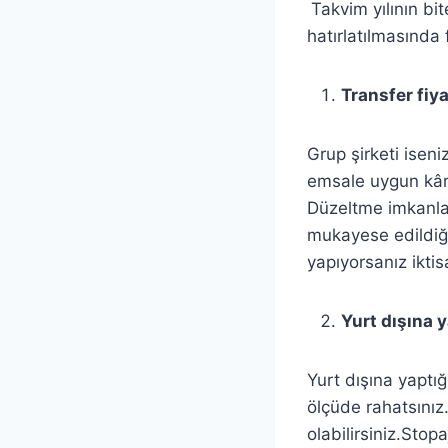
Takvim yılının bi
hatırlatılmasında
Transfer fiy
Grup şirketi isen
emsale uygun kâr 
Düzeltme imkanlar
mukayese edildiğin
yapıyorsanız iktis
Yurt dışına 
Yurt dışına yaptı
ölçüde rahatsınız
olabilirsiniz.St