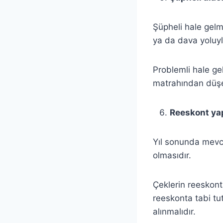
Şüpheli hale gelmi
ya da dava yoluyl
Problemli hale gel
matrahından düş
Reeskont yap
Yıl sonunda mevcu
olmasıdır.
Çeklerin reeskonta
reeskonta tabi tu
alınmalıdır.