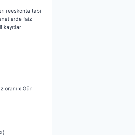
eri reeskonta tabi
enetlerde faiz
 kayıtlar
iz oranı x Gün
ı)