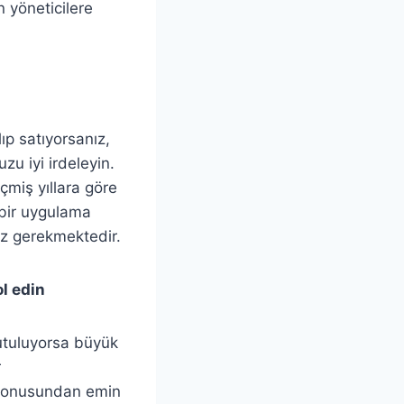
n yöneticilere
ıp satıyorsanız,
u iyi irdeleyin.
çmiş yıllara göre
ı bir uygulama
nız gerekmektedir.
l edin
tutuluyorsa büyük
r
ı konusundan emin