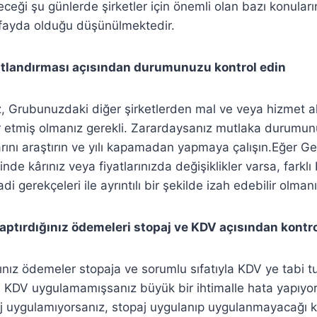
teceği şu günlerde şirketler için önemli olan bazı konuları
 fayda olduğu düşünülmektedir.
atlandırması açısından durumunuzu kontrol edin
iz, Grubunuzdaki diğer şirketlerden mal ve veya hizmet al
etmiş olmanız gerekli. Zarardaysanız mutlaka durumunuz
ını araştırın ve yılı kapamadan yapmaya çalışın.Eğer Ge
de kârınız veya fiyatlarınızda değişiklikler varsa, farkl
adi gerekçeleri ile ayrıntılı bir şekilde izah edebilir olma
yaptırdığınız ödemeleri stopaj ve KDV açısından kontro
ğınız ödemeler stopaja ve sorumlu sıfatıyla KDV ye tabi 
. KDV uygulamamışsanız büyük bir ihtimalle hata yapıyo
opaj uygulamıyorsanız, stopaj uygulanıp uygulanmayacağ