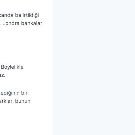
rıda belirtildiği
se, Londra bankalar
Böylelikle
uz.
ediğinin bir
arkları bunun