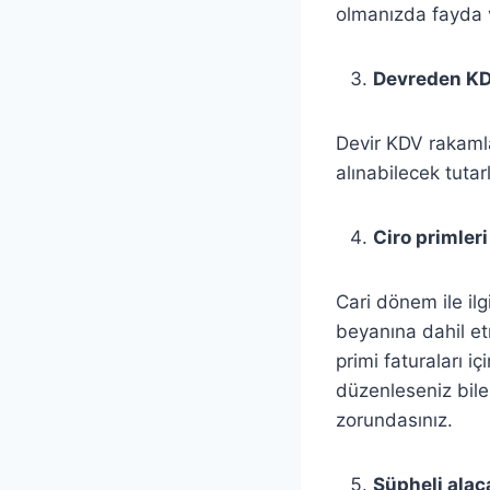
olmanızda fayda 
Devreden KDV
Devir KDV rakamla
alınabilecek tutarl
Ciro primler
Cari dönem ile ilg
beyanına dahil et
primi faturaları iç
düzenleseniz bile b
zorundasınız.
Şüpheli alaca