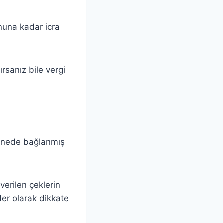
onuna kadar icra
rsanız bile vergi
 senede bağlanmış
verilen çeklerin
der olarak dikkate