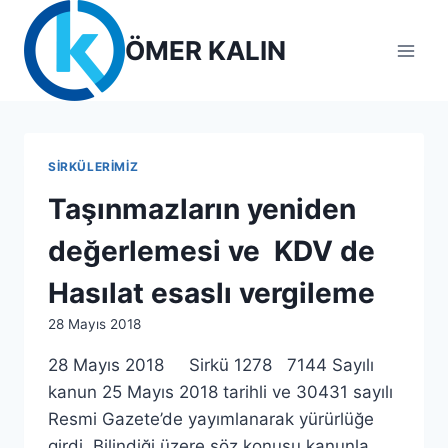
Skip
to
ÖMER KALIN
content
SIRKÜLERIMIZ
Taşınmazların yeniden
değerlemesi ve KDV de
Hasılat esaslı vergileme
By
28 Mayıs 2018
lcetincali
28 Mayıs 2018 Sirkü 1278 7144 Sayılı
kanun 25 Mayıs 2018 tarihli ve 30431 sayılı
Resmi Gazete’de yayımlanarak yürürlüğe
girdi. Bilindiği üzere söz konusu kanunla