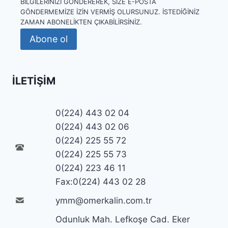
BILGILERINIZI GÖNDEREREK, SIZE E-POSTA
GÖNDERMEMIZE IZIN VERMIŞ OLURSUNUZ. İSTEDIĞINIZ
ZAMAN ABONELIKTEN ÇIKABILIRSINIZ.
Abone ol
İLETIŞIM
0(224) 443 02 04
0(224) 443 02 06
0(224) 225 55 72
0(224) 225 55 73
0(224) 223 46 11
Fax:0(224) 443 02 28
ymm@omerkalin.com.tr
Odunluk Mah. Lefkoşe Cad. Eker