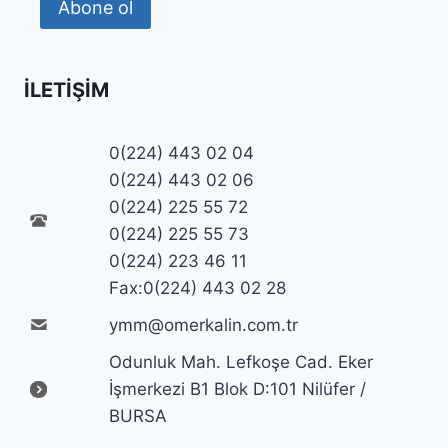
Abone ol
İLETIŞIM
0(224) 443 02 04
0(224) 443 02 06
0(224) 225 55 72
0(224) 225 55 73
0(224) 223 46 11
Fax:0(224) 443 02 28
ymm@omerkalin.com.tr
Odunluk Mah. Lefkoşe Cad. Eker
İşmerkezi B1 Blok D:101 Nilüfer /
BURSA