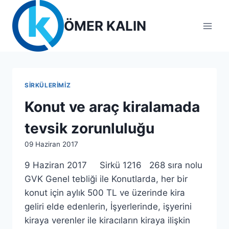
Skip
to
ÖMER KALIN
content
SIRKÜLERIMIZ
Konut ve araç kiralamada
tevsik zorunluluğu
By
09 Haziran 2017
lcetincali
9 Haziran 2017 Sirkü 1216 268 sıra nolu
GVK Genel tebliği ile Konutlarda, her bir
konut için aylık 500 TL ve üzerinde kira
geliri elde edenlerin, İşyerlerinde, işyerini
kiraya verenler ile kiracıların kiraya ilişkin