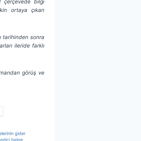
l çerçevede bilgi
şkin ortaya çıkan
zı tarihinden sonra
ları ileride farklı
ışmandan görüş ve
lerinin gider
edici belge