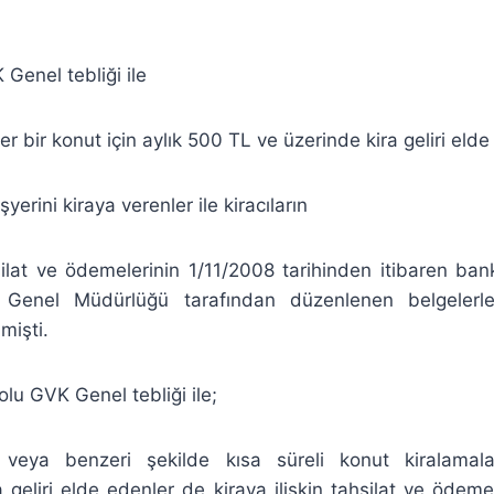
Genel tebliği ile
er bir konut için aylık 500 TL ve üzerinde kira geliri elde
işyerini kiraya verenler ile kiracıların
hsilat ve ödemelerinin 1/11/2008 tarihinden itibaren b
tı Genel Müdürlüğü tarafından düzenlenen belgelerle
mişti.
olu GVK Genel tebliği ile;
k veya benzeri şekilde kısa süreli konut kiralamala
a geliri elde edenler de kiraya ilişkin tahsilat ve ödeme