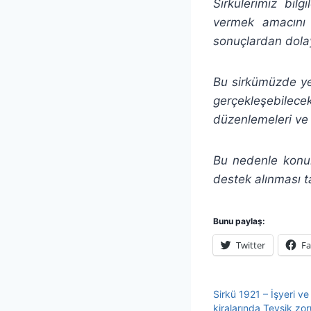
Sirkülerimiz bil
vermek amacını
sonuçlardan dolay
Bu sirkümüzde yer 
gerçekleşebilecek 
düzenlemeleri ve 
Bu nedenle konul
destek alınması t
Bunu paylaş:
Twitter
F
Sirkü 1921 – İşyeri ve
kiralarında Tevsik zo