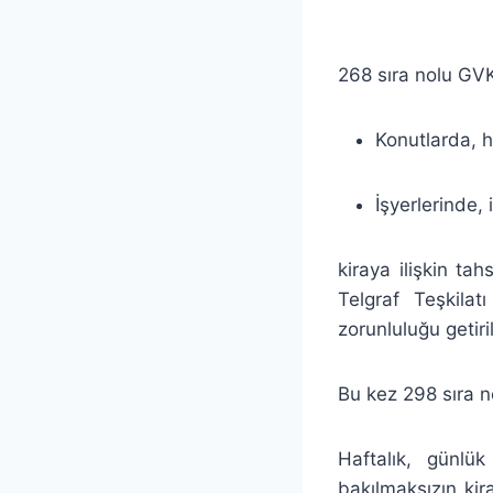
268 sıra nolu GVK 
Konutlarda, h
İşyerlerinde, 
kiraya ilişkin ta
Telgraf Teşkila
zorunluluğu getiril
Bu kez 298 sıra n
Haftalık, günlü
bakılmaksızın kir