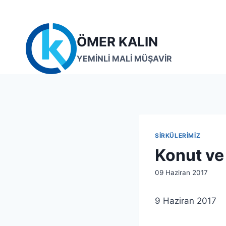
Skip
to
content
ÖMER KALIN
YEMİNLİ MALİ MÜŞAVİR
SIRKÜLERIMIZ
Konut ve
By
09 Haziran 2017
lcetincali
9 Haziran 2017 