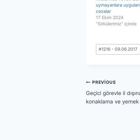
uymayanlara uygula
cezalar
17 Ekim 2024
"Sirkülerimiz" içinde
Post
#
1216 - 09.06.2017
Tags:
Yazı
PREVIOUS
Geçici görevle il dışı
gezinmesi
konaklama ve yemek 