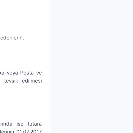
 edenlerin,
anka veya Posta ve
 tevsik edilmesi
rında ise tutara
lerinin 01.07.2017