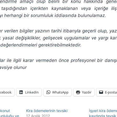
gilendirme amaçlı olup belirli bir konu hakkında gene
 taşıdığından
içerikten
kaynaklanan veya içeriğe ili
ı herhangi bir sorumluluk iddiasında bulunulamaz.
verilen bilgiler yazının tarihi itibarıyla geçerli olup, ya
yasal değişiklikler, gelişecek uygulamalar ve yargı karar
değerlendirmeleri gerektirebilmektedir.
ar ile ilgili karar vermeden önce profesyonel bir dan
avsiye olunur
acebook
LinkedIn
WhatsApp
Yazdır
E-posta
 konut
Kira ödemelerinin tevsiki
İşyeri kira ödeme
runluluğu ve
17 Aralık 2012
kaydında tevsik 