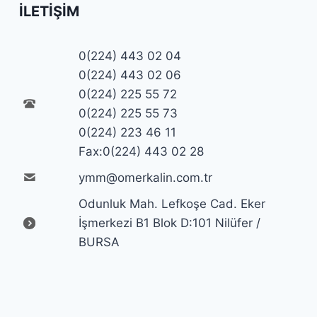
İLETIŞIM
0(224) 443 02 04
0(224) 443 02 06
0(224) 225 55 72
0(224) 225 55 73
0(224) 223 46 11
Fax:0(224) 443 02 28
ymm@omerkalin.com.tr
Odunluk Mah. Lefkoşe Cad. Eker
İşmerkezi B1 Blok D:101 Nilüfer /
BURSA