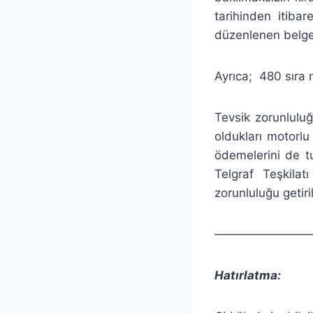
tarihinden itiba
düzenlenen belgele
Ayrıca; 480 sıra 
Tevsik zorunlulu
oldukları motorlu
ödemelerini de t
Telgraf Teşkila
zorunluluğu getiril
————————
Hatırlatma: