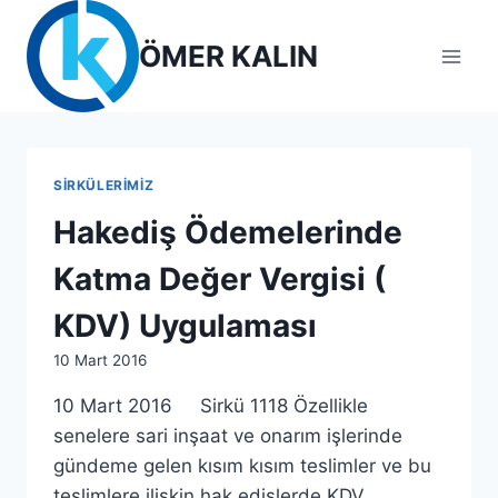
Skip
to
ÖMER KALIN
content
SIRKÜLERIMIZ
Hakediş Ödemelerinde
Katma Değer Vergisi (
KDV) Uygulaması
By
10 Mart 2016
lcetincali
10 Mart 2016 Sirkü 1118 Özellikle
senelere sari inşaat ve onarım işlerinde
gündeme gelen kısım kısım teslimler ve bu
teslimlere ilişkin hak edişlerde KDV