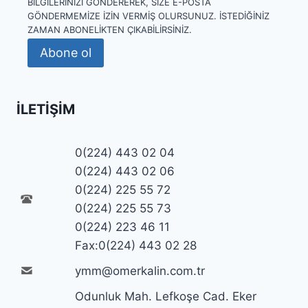
BILGILERINIZI GÖNDEREREK, SIZE E-POSTA
GÖNDERMEMIZE IZIN VERMIŞ OLURSUNUZ. İSTEDIĞINIZ
ZAMAN ABONELIKTEN ÇIKABILIRSINIZ.
Abone ol
İLETIŞIM
0(224) 443 02 04
0(224) 443 02 06
0(224) 225 55 72
0(224) 225 55 73
0(224) 223 46 11
Fax:0(224) 443 02 28
ymm@omerkalin.com.tr
Odunluk Mah. Lefkoşe Cad. Eker