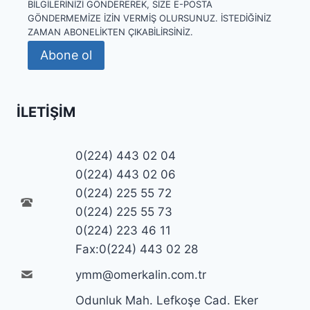
BILGILERINIZI GÖNDEREREK, SIZE E-POSTA
GÖNDERMEMIZE IZIN VERMIŞ OLURSUNUZ. İSTEDIĞINIZ
ZAMAN ABONELIKTEN ÇIKABILIRSINIZ.
Abone ol
İLETIŞIM
0(224) 443 02 04
0(224) 443 02 06
0(224) 225 55 72
0(224) 225 55 73
0(224) 223 46 11
Fax:0(224) 443 02 28
ymm@omerkalin.com.tr
Odunluk Mah. Lefkoşe Cad. Eker