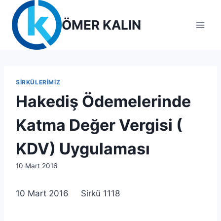
Skip
to
ÖMER KALIN
content
SIRKÜLERIMIZ
Hakediş Ödemelerinde
Katma Değer Vergisi (
KDV) Uygulaması
By
10 Mart 2016
lcetincali
10 Mart 2016 Sirkü 1118