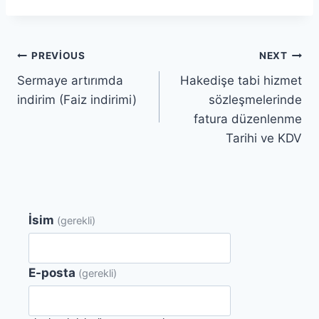
Yazı
PREVIOUS
NEXT
Sermaye artırımda
Hakedişe tabi hizmet
gezinmesi
indirim (Faiz indirimi)
sözleşmelerinde
fatura düzenlenme
Tarihi ve KDV
İsim
(gerekli)
E-posta
(gerekli)