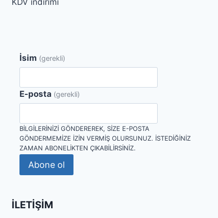
KDV indirimi
İsim
(gerekli)
E-posta
(gerekli)
BILGILERINIZI GÖNDEREREK, SIZE E-POSTA
GÖNDERMEMIZE IZIN VERMIŞ OLURSUNUZ. İSTEDIĞINIZ
ZAMAN ABONELIKTEN ÇIKABILIRSINIZ.
Abone ol
İLETIŞIM