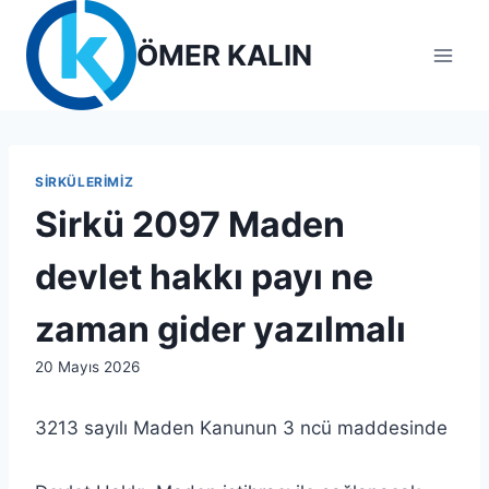
Skip
to
ÖMER KALIN
content
SIRKÜLERIMIZ
Sirkü 2097 Maden
devlet hakkı payı ne
zaman gider yazılmalı
By
20 Mayıs 2026
admin
3213 sayılı Maden Kanunun 3 ncü maddesinde