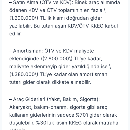
–
Satın Alma (ÖTV ve KDV): Binek araç alımında
ödenen KDV ve ÖTV toplamının en fazla \
(1.200.000\) TL’lik kısmı doğrudan gider
yazılabilir. Bu tutarı aşan KDV/ÖTV KKEG kabul
edilir.
–
Amortisman: ÖTV ve KDV maliyete
eklendiğinde \(2.600.000\) TL’ye kadar,
maliyete eklenmeyip gider yazıldığında ise \
(1.380.000\) TL’ye kadar olan amortisman
tutarı gider olarak dikkate alınabilir.
–
Araç Giderleri (Yakıt, Bakım, Sigorta):
Akaryakıt, bakım-onarım, sigorta gibi araç
kullanım giderlerinin sadece %70’i gider olarak
düşülebilir. %30’luk kısım KKEG olarak matraha