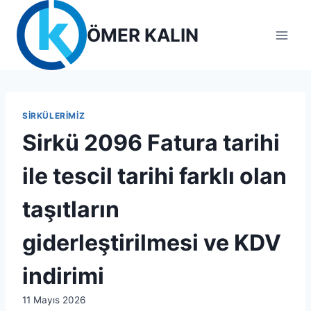
Skip
to
ÖMER KALIN
content
SIRKÜLERIMIZ
Sirkü 2096 Fatura tarihi
ile tescil tarihi farklı olan
taşıtların
giderleştirilmesi ve KDV
indirimi
By
11 Mayıs 2026