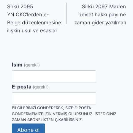
Sirkü 2095
Sirkü 2097 Maden
gezinmesi
YN ÖKC’lerden e-
devlet hakkı payı ne
Belge düzenlenmesine
zaman gider yazılmalı
ilişkin usul ve esaslar
İsim
(gerekli)
E-posta
(gerekli)
BILGILERINIZI GÖNDEREREK, SIZE E-POSTA
GÖNDERMEMIZE IZIN VERMIŞ OLURSUNUZ. İSTEDIĞINIZ
ZAMAN ABONELIKTEN ÇIKABILIRSINIZ.
Abone ol