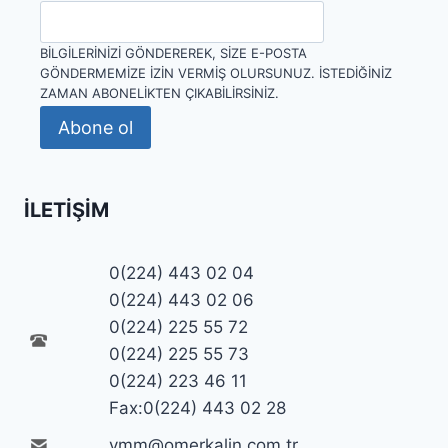
BILGILERINIZI GÖNDEREREK, SIZE E-POSTA
GÖNDERMEMIZE IZIN VERMIŞ OLURSUNUZ. İSTEDIĞINIZ
ZAMAN ABONELIKTEN ÇIKABILIRSINIZ.
Abone ol
İLETIŞIM
0(224) 443 02 04
0(224) 443 02 06
0(224) 225 55 72
0(224) 225 55 73
0(224) 223 46 11
Fax:0(224) 443 02 28
ymm@omerkalin.com.tr