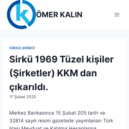
Skip
to
ÖMER KALIN
content
SIRKÜLERIMIZ
Sirkü 1969 Tüzel kişiler
(Şirketler) KKM dan
çıkarıldı.
By
17 Şubat 2025
admin
Merkez Bankasınca 15 Şubat 205 tarih ve
32814 sayılı resmi gazetede yayımlanan Türk
lirası Mevduat ve Katılma Hesaplarına