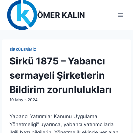
Skip
to
ÖMER KALIN
content
SIRKÜLERIMIZ
Sirkü 1875 – Yabancı
sermayeli Şirketlerin
Bildirim zorunlulukları
By
10 Mayıs 2024
admin
Yabancı Yatırımlar Kanunu Uygulama
Yönetmeliği” uyarınca, yabancı yatırımcılarla
ilgili bazı bilgilerin, Yönetmelik ekinde yer alan