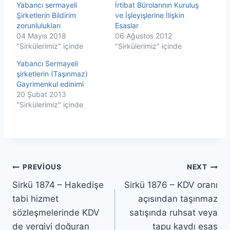
Yabancı sermayeli
İrtibat Bürolarının Kuruluş
Şirketlerin Bildirim
ve İşleyişlerine İlişkin
zorunlulukları
Esaslar
04 Mayıs 2018
06 Ağustos 2012
"Sirkülerimiz" içinde
"Sirkülerimiz" içinde
Yabancı Sermayeli
şirketlerin (Taşınmaz)
Gayrimenkul edinimi
20 Şubat 2013
"Sirkülerimiz" içinde
Yazı
PREVIOUS
NEXT
Sirkü 1874 – Hakedişe
Sirkü 1876 – KDV oranı
gezinmesi
tabi hizmet
açısından taşınmaz
sözleşmelerinde KDV
satışında ruhsat veya
de vergiyi doğuran
tapu kaydı esas