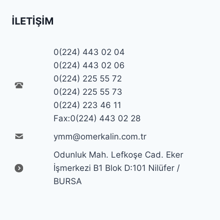
İLETIŞIM
0(224) 443 02 04
0(224) 443 02 06
0(224) 225 55 72
0(224) 225 55 73
0(224) 223 46 11
Fax:0(224) 443 02 28
ymm@omerkalin.com.tr
Odunluk Mah. Lefkoşe Cad. Eker
İşmerkezi B1 Blok D:101 Nilüfer /
BURSA