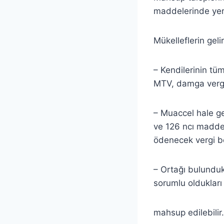
maddelerinde yer
Mükelleflerin geli
– Kendilerinin tüm
MTV, damga vergis
– Muaccel hale g
ve 126 ncı madde
ödenecek vergi bo
– Ortağı bulundukla
sorumlu oldukları 
mahsup edilebilir.