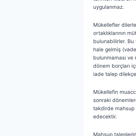
uygulanmaz.
Mükellefler dilerle
ortaklıklarının m
bulunabilirler. Bu
hale gelmiş (vade
bulunmaması ve ma
dönem borçları içi
iade talep dilekçes
Mükellefin muacc
sonraki dönemler
takdirde mahsup 
edecektir.
Mahsup taleplerin