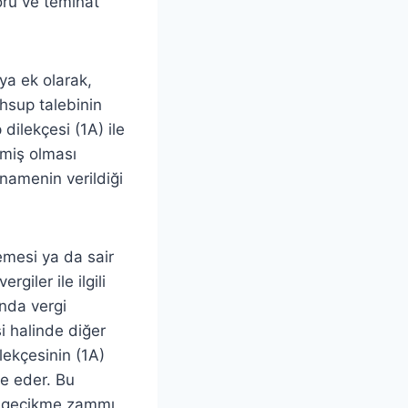
oru ve teminat
ya ek olarak,
hsup talebinin
dilekçesi (1A) ile
lmiş olması
nnamenin verildiği
emesi ya da sair
giler ile ilgili
ında vergi
i halinde diğer
lekçesinin (1A)
de eder. Bu
çin gecikme zammı