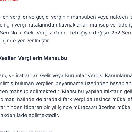
silen vergiler ve geçici verginin mahsuben veya nakden iad
le ilgili vergi hatalarından kaynaklanan mahsup ve iade iş
eri No.lu Gelir Vergisi Genel Tebliğiyle değişik 252 Seri 
iğinde yer verilmiştir.
a Kesilen Vergilerin Mahsubu
ç ve iratlardan Gelir veya Kurumlar Vergisi Kanunlarına 
kesilmiş bulunan vergiler, beyanname üzerinden hesaplan
nden mahsup edilmektedir. Mahsubu yapılan miktarın gel
 olması halinde de aradaki fark vergi dairesince mükellef
tarihinden itibaren bir yıl içinde müracaatı üzerine mükel
kden iade edilmektedir.