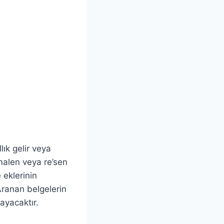
ık gelir veya
kmalen veya re’sen
 eklerinin
. Aranan belgelerin
ayacaktır.