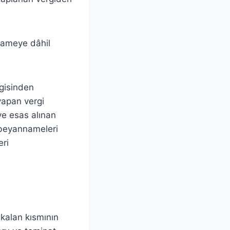
nnameye dâhil
rgisinden
 yapan vergi
ye esas alınan
i beyannameleri
eri
 kalan kısmının