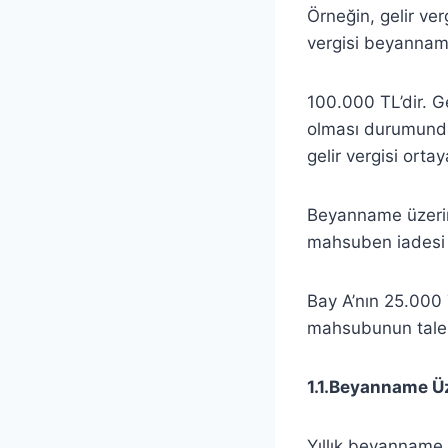
Örneğin, gelir verg
vergisi beyannam
100.000 TL’dir. Ge
olması durumunda
gelir vergisi ortay
Beyanname üzerin
mahsuben iadesi t
Bay A’nın 25.000
mahsubunun tale
1.1.Beyanname Ü
Yıllık beyanname 