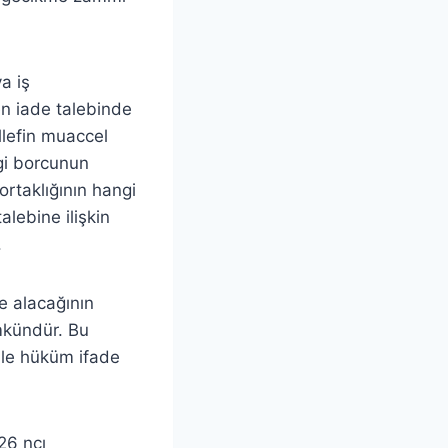
ya iş
en iade talebinde
ellefin muaccel
rgi borcunun
ortaklığının hangi
alebine ilişkin
.
e alacağının
mkündür. Bu
ile hüküm ifade
26 ncı