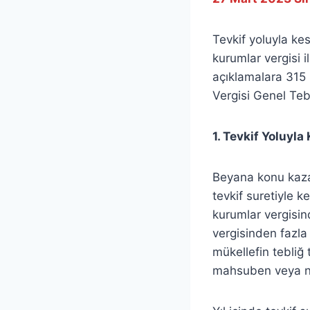
Tevkif yoluyla ke
kurumlar vergisi i
açıklamalara 315 S
Vergisi Genel Tebl
1. Tevkif Yoluyl
Beyana konu kazan
tevkif suretiyle 
kurumlar vergisi
vergisinden fazla
mükellefin tebliğ 
mahsuben veya na