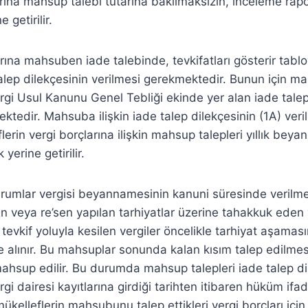
arına mahsup talebi tutarına bakılmaksızın, inceleme rap
 getirilir.
arına mahsuben iade talebinde, tevkifatları gösterir tablo
ep dilekçesinin verilmesi gerekmektedir. Bunun için ma
rgi Usul Kanunu Genel Tebliği ekinde yer alan iade talep 
ktedir. Mahsuba ilişkin iade talep dilekçesinin (1A) veri
lerin vergi borçlarına ilişkin mahsup talepleri yıllık beya
 yerine getirilir.
 kurumlar vergisi beyannamesinin kanuni süresinde verilm
 veya re’sen yapılan tarhiyatlar üzerine tahakkuk eden ver
tevkif yoluyla kesilen vergiler öncelikle tarhiyat aşamas
e alınır. Bu mahsuplar sonunda kalan kısım talep edilmes
mahsup edilir. Bu durumda mahsup talepleri iade talep di
rgi dairesi kayıtlarına girdiği tarihten itibaren hüküm ifa
 mükelleflerin mahsubunu talep ettikleri vergi borçları i