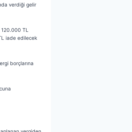
nda verdiği gelir
nın 120.000 TL
L iade edilecek
rgi borçlarına
rcuna
saplanan vergiden