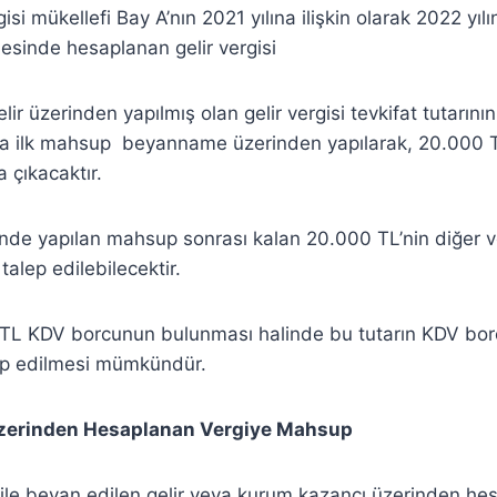
isi mükellefi Bay A’nın 2021 yılına ilişkin olarak 2022 yılı
esinde hesaplanan gelir vergisi
lir üzerinden yapılmış olan gelir vergisi tevkifat tutarı
 ilk mahsup beyanname üzerinden yapılarak, 20.000 T
a çıkacaktır.
de yapılan mahsup sonrası kalan 20.000 TL’nin diğer ve
alep edilebilecektir.
 TL KDV borcunun bulunması halinde bu tutarın KDV bo
p edilmesi mümkündür.
zerinden Hesaplanan Vergiye Mahsup
ile beyan edilen gelir veya kurum kazancı üzerinden he