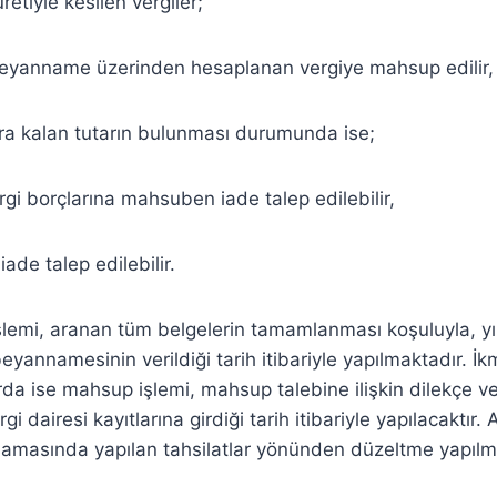
uretiyle kesilen vergiler;
i beyanname üzerinden hesaplanan vergiye mahsup edilir,
a kalan tutarın bulunması durumunda ise;
orçlarına mahsuben iade talep edilebilir,
talep edilebilir.
emi, aranan tüm belgelerin tamamlanması koşuluyla, yıll
eyannamesinin verildiği tarih itibariyle yapılmaktadır. İ
rda ise mahsup işlemi, mahsup talebine ilişkin dilekçe ve
gi dairesi kayıtlarına girdiği tarih itibariyle yapılacaktır
masında yapılan tahsilatlar yönünden düzeltme yapılm