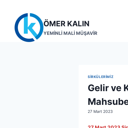
Skip
to
content
ÖMER KALIN
YEMİNLİ MALİ MÜŞAVİR
SIRKÜLERIMIZ
Gelir ve
Mahsube
By
27 Mart 2023
admin
27 Mart 2023 Si