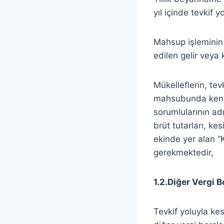
yıl içinde tevkif y
Mahsup işleminin 
edilen gelir veya 
Mükelleflerin, tev
mahsubunda kendile
sorumlularının ad
brüt tutarları, ke
ekinde yer alan “K
gerekmektedir,
1.2.Diğer Vergi 
Tevkif yoluyla ke