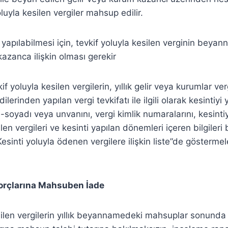
oluyla kesilen vergiler mahsup edilir.
yapılabilmesi için, tevkif yoluyla kesilen verginin beya
kazanca ilişkin olması gerekir
kif yoluyla kesilen vergilerin, yıllık gelir veya kurumlar ve
rinden yapılan vergi tevkifatı ile ilgili olarak kesintiyi
ı-soyadı veya unvanını, vergi kimlik numaralarını, kesinti
silen vergileri ve kesinti yapılan dönemleri içeren bilgiler
esinti yoluyla ödenen vergilere ilişkin liste”de göstermel
Borçlarına Mahsuben İade
silen vergilerin yıllık beyannamedeki mahsuplar sonunda