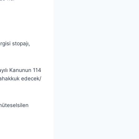
gisi stopajı,
yılı Kanunun 114
tahakkuk edecek/
 müteselsilen