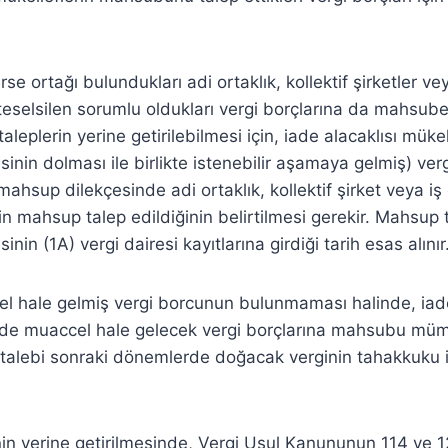
rse ortağı bulundukları adi ortaklık, kollektif şirketler ve
üteselsilen sorumlu oldukları vergi borçlarına da mahsub
 taleplerin yerine getirilebilmesi için, iade alacaklısı mük
sinin dolması ile birlikte istenebilir aşamaya gelmiş) ve
hsup dilekçesinde adi ortaklık, kollektif şirket veya iş 
n mahsup talep edildiğinin belirtilmesi gerekir. Mahsup t
inin (1A) vergi dairesi kayıtlarına girdiği tarih esas alınır
el hale gelmiş vergi borcunun bulunmaması halinde, iad
de muaccel hale gelecek vergi borçlarına mahsubu mü
talebi sonraki dönemlerde doğacak verginin tahakkuku 
in yerine getirilmesinde, Vergi Usul Kanununun 114 ve 1