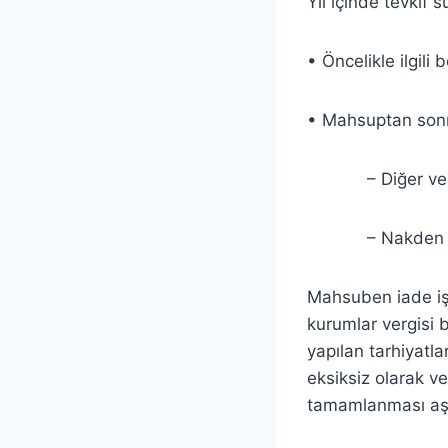
Yıl içinde tevkif s
• Öncelikle ilgil
• Mahsuptan sonr
– Diğer vergi b
– Nakden iade 
Mahsuben iade işl
kurumlar vergisi b
yapılan tarhiyatla
eksiksiz olarak ver
tamamlanması aşa