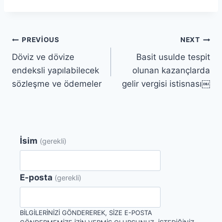
Yazı
PREVIOUS
NEXT
Döviz ve dövize
Basit usulde tespit
gezinmesi
endeksli yapılabilecek
olunan kazançlarda
sözleşme ve ödemeler
gelir vergisi istisnası￼
İsim
(gerekli)
E-posta
(gerekli)
BILGILERINIZI GÖNDEREREK, SIZE E-POSTA