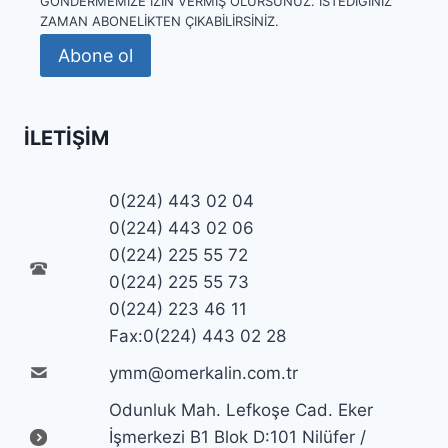
GÖNDERMEMIZE IZIN VERMIŞ OLURSUNUZ. İSTEDIĞINIZ
ZAMAN ABONELIKTEN ÇIKABILIRSINIZ.
Abone ol
İLETIŞIM
0(224) 443 02 04
0(224) 443 02 06
0(224) 225 55 72
0(224) 225 55 73
0(224) 223 46 11
Fax:0(224) 443 02 28
ymm@omerkalin.com.tr
Odunluk Mah. Lefkoşe Cad. Eker
İşmerkezi B1 Blok D:101 Nilüfer /