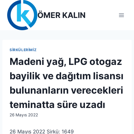
Skip
to
ÖMER KALIN
content
SIRKÜLERIMIZ
Madeni yağ, LPG otogaz
bayilik ve dağıtım lisansı
bulunanların verecekleri
teminatta süre uzadı
By
26 Mayıs 2022
lcetincali
26 Mayıs 2022 Sirkü: 1649