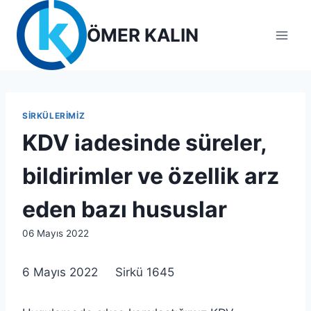
Skip
to
ÖMER KALIN
content
SIRKÜLERIMIZ
KDV iadesinde süreler,
bildirimler ve özellik arz
eden bazı hususlar
By
06 Mayıs 2022
lcetincali
6 Mayıs 2022 Sirkü 1645