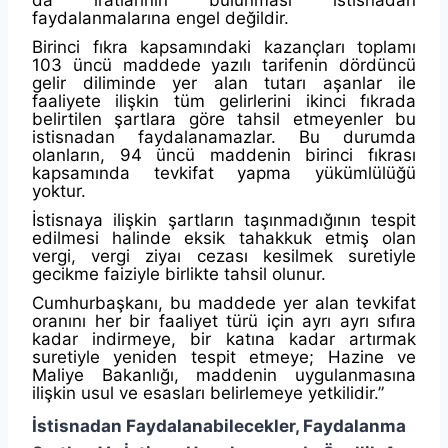
faydalanmalarına engel değildir.
Birinci fıkra kapsamındaki kazançları toplamı
103 üncü maddede yazılı tarifenin dördüncü
gelir diliminde yer alan tutarı aşanlar ile
faaliyete ilişkin tüm gelirlerini ikinci fıkrada
belirtilen şartlara göre tahsil etmeyenler bu
istisnadan faydalanamazlar. Bu durumda
olanların, 94 üncü maddenin birinci fıkrası
kapsamında tevkifat yapma yükümlülüğü
yoktur.
İstisnaya ilişkin şartların taşınmadığının tespit
edilmesi halinde eksik tahakkuk etmiş olan
vergi, vergi ziyaı cezası kesilmek suretiyle
gecikme faiziyle birlikte tahsil olunur.
Cumhurbaşkanı, bu maddede yer alan tevkifat
oranını her bir faaliyet türü için ayrı ayrı sıfıra
kadar indirmeye, bir katına kadar artırmak
suretiyle yeniden tespit etmeye; Hazine ve
Maliye Bakanlığı, maddenin uygulanmasına
ilişkin usul ve esasları belirlemeye yetkilidir.”
İstisnadan Faydalanabilecekler, Faydalanma