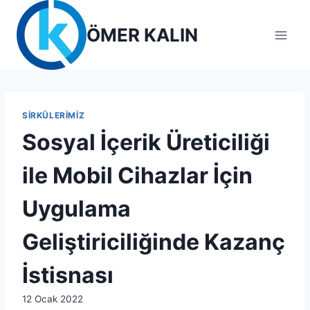
Skip
to
ÖMER KALIN
content
SIRKÜLERIMIZ
Sosyal İçerik Üreticiliği
ile Mobil Cihazlar İçin
Uygulama
Geliştiriciliğinde Kazanç
İstisnası
By
12 Ocak 2022