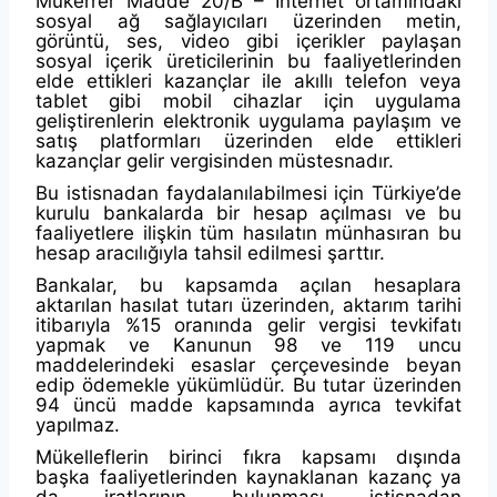
Mükerrer Madde 20/B – İnternet ortamındaki
sosyal ağ sağlayıcıları üzerinden metin,
görüntü, ses, video gibi içerikler paylaşan
sosyal içerik üreticilerinin bu faaliyetlerinden
elde ettikleri kazançlar ile akıllı telefon veya
tablet gibi mobil cihazlar için uygulama
geliştirenlerin elektronik uygulama paylaşım ve
satış platformları üzerinden elde ettikleri
kazançlar gelir vergisinden müstesnadır.
Bu istisnadan faydalanılabilmesi için Türkiye’de
kurulu bankalarda bir hesap açılması ve bu
faaliyetlere ilişkin tüm hasılatın münhasıran bu
hesap aracılığıyla tahsil edilmesi şarttır.
Bankalar, bu kapsamda açılan hesaplara
aktarılan hasılat tutarı üzerinden, aktarım tarihi
itibarıyla %15 oranında gelir vergisi tevkifatı
yapmak ve Kanunun 98 ve 119 uncu
maddelerindeki esaslar çerçevesinde beyan
edip ödemekle yükümlüdür. Bu tutar üzerinden
94 üncü madde kapsamında ayrıca tevkifat
yapılmaz.
Mükelleflerin birinci fıkra kapsamı dışında
başka faaliyetlerinden kaynaklanan kazanç ya
da iratlarının bulunması istisnadan