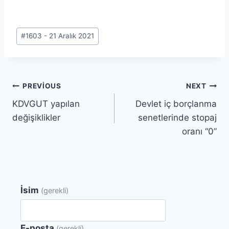
Post
#
1603 - 21 Aralık 2021
Tags:
Yazı
PREVIOUS
NEXT
KDVGUT yapılan
Devlet iç borçlanma
gezinmesi
değişiklikler
senetlerinde stopaj
oranı “0”
İsim
(gerekli)
E-posta
(gerekli)