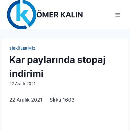
Skip
to
ÖMER KALIN
content
SIRKÜLERIMIZ
Kar paylarında stopaj
indirimi
By
22 Aralık 2021
lcetincali
22 Aralık 2021 Sİrkü 1603