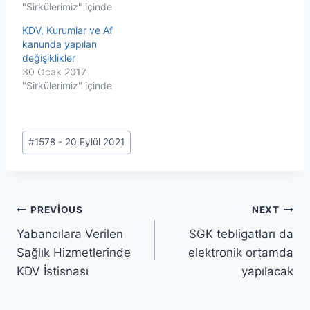
"Sirkülerimiz" içinde
KDV, Kurumlar ve Af
kanunda yapılan
değişiklikler
30 Ocak 2017
"Sirkülerimiz" içinde
Post
#
1578 - 20 Eylül 2021
Tags:
Yazı
PREVIOUS
NEXT
Yabancılara Verilen
SGK tebligatları da
gezinmesi
Sağlık Hizmetlerinde
elektronik ortamda
KDV İstisnası
yapılacak