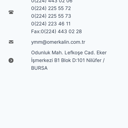
0(224) 443 02 06
0(224) 225 55 72
0(224) 225 55 73
0(224) 223 46 11
Fax:0(224) 443 02 28
ymm@omerkalin.com.tr
Odunluk Mah. Lefkoşe Cad. Eker
İşmerkezi B1 Blok D:101 Nilüfer /
BURSA