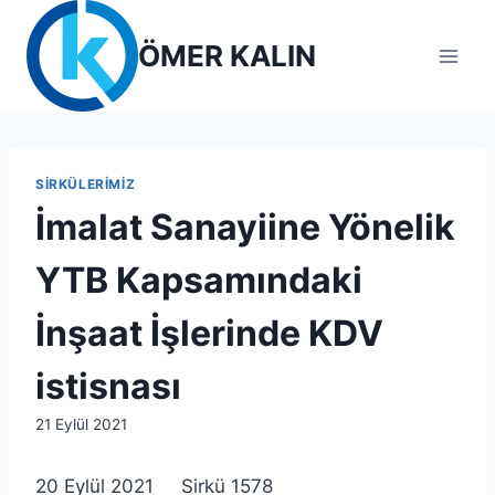
Skip
to
ÖMER KALIN
content
SIRKÜLERIMIZ
İmalat Sanayiine Yönelik
YTB Kapsamındaki
İnşaat İşlerinde KDV
istisnası
By
21 Eylül 2021
lcetincali
20 Eylül 2021 Sirkü 1578