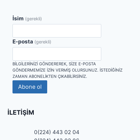
İsim
(gerekli)
E-posta
(gerekli)
BILGILERINIZI GÖNDEREREK, SIZE E-POSTA
GÖNDERMEMIZE IZIN VERMIŞ OLURSUNUZ. İSTEDIĞINIZ
ZAMAN ABONELIKTEN ÇIKABILIRSINIZ.
Abone ol
İLETIŞIM
0(224) 443 02 04