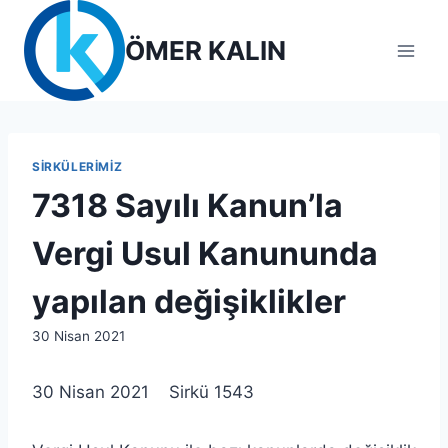
Skip
to
ÖMER KALIN
content
SIRKÜLERIMIZ
7318 Sayılı Kanun’la
Vergi Usul Kanununda
yapılan değişiklikler
By
30 Nisan 2021
lcetincali
30 Nisan 2021 Sirkü 1543