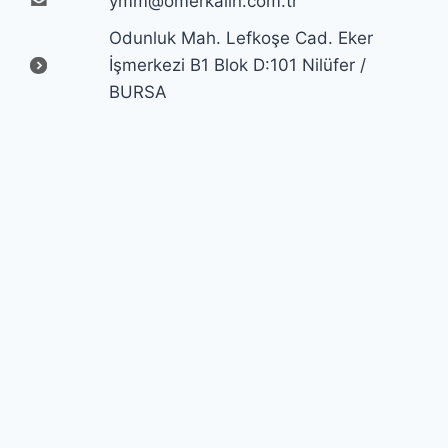
ymm@omerkalin.com.tr
Odunluk Mah. Lefkoşe Cad. Eker
İşmerkezi B1 Blok D:101 Nilüfer /
BURSA