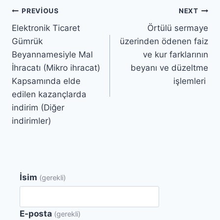
Yazı
PREVIOUS
NEXT
Elektronik Ticaret
Örtülü sermaye
gezinmesi
Gümrük
üzerinden ödenen faiz
Beyannamesiyle Mal
ve kur farklarının
İhracatı (Mikro ihracat)
beyanı ve düzeltme
Kapsamında elde
işlemleri
edilen kazançlarda
indirim (Diğer
indirimler)
İsim
(gerekli)
E-posta
(gerekli)