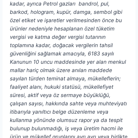
kadar, ayrıca Petrol gazları bandrol, pul,
barkod, hologram, kupür, damga, sembol gibi
özel etiket ve işaretler verilmesinden önce bu
ürünler nedeniyle hesaplanan özel tüketim
vergisi ve katma değer vergisi tutarının
toplamına kadar, doğacak vergilerin tahsil
güvenliğini sağlamak amacıyla, 6183 sayılı
Kanunun 10 uncu maddesinde yer alan menkul
mallar hariç olmak üzere anılan maddede
sayılan türden teminat almaya, mükelleflerin;
faaliyet alanı, hukuki statüsü, mükellefiyet
süresi, aktif veya öz sermaye büyüklüğü,
çalışan sayısı, hakkında sahte veya muhteviyatı
itibarıyla yanıltıcı belge düzenleme veya
kullanma yönünde olumsuz rapor ya da tespit
bulunup bulunmadığı, iş veya üretim hacmi ile
ürün ve mükellef gruplarını ayrı ayrı veya birlikte