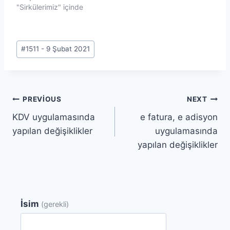
"Sirkülerimiz" içinde
Post
#
1511 - 9 Şubat 2021
Tags:
Yazı
PREVIOUS
NEXT
KDV uygulamasında
e fatura, e adisyon
gezinmesi
yapılan değişiklikler
uygulamasında
yapılan değişiklikler
İsim
(gerekli)