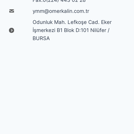
Fax:0(224) 443 02 28
ymm@omerkalin.com.tr
Odunluk Mah. Lefkoşe Cad. Eker
İşmerkezi B1 Blok D:101 Nilüfer /
BURSA