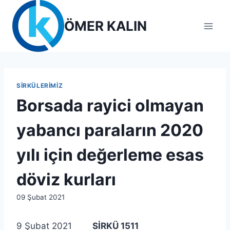
Skip
to
ÖMER KALIN
content
SIRKÜLERIMIZ
Borsada rayici olmayan
yabancı paraların 2020
yılı için değerleme esas
döviz kurları
By
09 Şubat 2021
lcetincali
9 Şubat 2021
SİRKÜ 1511