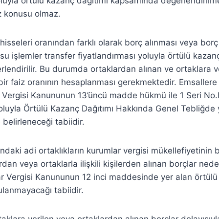
oluyla örtülü kazanç dağıtımı kapsamında değerlendirilm
z konusu olmaz.
hisseleri oranından farklı olarak borç alınması veya borç
su işlemler transfer fiyatlandırması yoluyla örtülü kazan
endirilir. Bu durumda ortaklardan alınan ve ortaklara ver
ir faiz oranının hesaplanması gerekmektedir. Emsallere
r Vergisi Kanununun 13’üncü madde hükmü ile 1 Seri No.
oluyla Örtülü Kazanç Dağıtımı Hakkında Genel Tebliğde 
belirleneceği tabiidir.
ğındaki adi ortaklıkların kurumlar vergisi mükellefiyetini
dan veya ortaklarla ilişkili kişilerden alınan borçlar nede
r Vergisi Kanununun 12 inci maddesinde yer alan örtül
lanmayacağı tabiidir.
rtaklara verilen veya ortaklardan alınan borçlar dolayısı