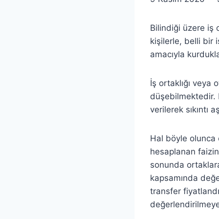
Bilindiği üzere iş
kişilerle, belli b
amacıyla kurduklar
İş ortaklığı veya 
düşebilmektedir. 
verilerek sıkıntı a
Hal böyle olunca 
hesaplanan faizin 
sonunda ortaklara
kapsamında değerl
transfer fiyatlan
değerlendirilmey