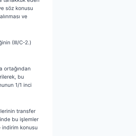
i ve söz konusu
e alınması ve
nin (III/C-2.)
ya ortağından
ilerek, bu
nunun 1/1 inci
erinin transfer
linde bu işlemler
 indirim konusu