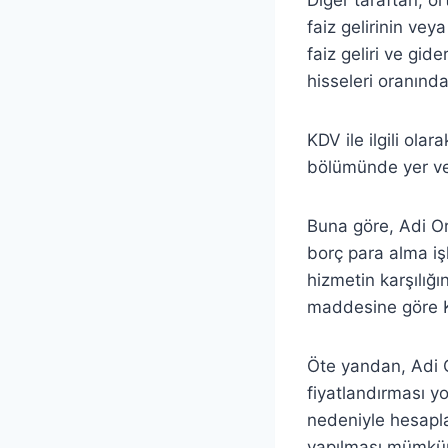
faiz gelirinin vey
faiz geliri ve gid
hisseleri oranınd
KDV ile ilgili ola
bölümünde yer ver
Buna göre, Adi O
borç para alma iş
hizmetin karşılığı
maddesine göre K
Öte yandan, Adi O
fiyatlandırması y
nedeniyle hesapl
yapılması mümkün