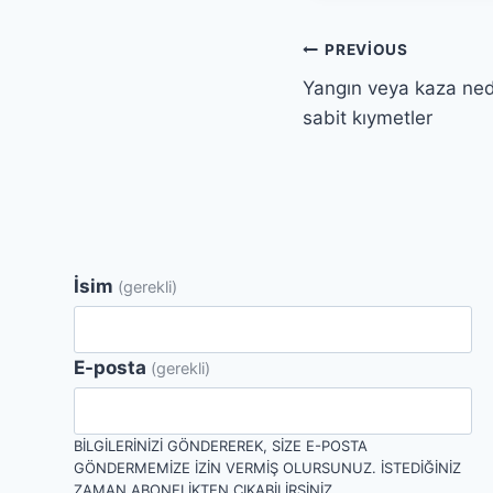
Yazı
PREVIOUS
Yangın veya kaza nede
gezinmesi
sabit kıymetler
İsim
(gerekli)
E-posta
(gerekli)
BILGILERINIZI GÖNDEREREK, SIZE E-POSTA
GÖNDERMEMIZE IZIN VERMIŞ OLURSUNUZ. İSTEDIĞINIZ
ZAMAN ABONELIKTEN ÇIKABILIRSINIZ.