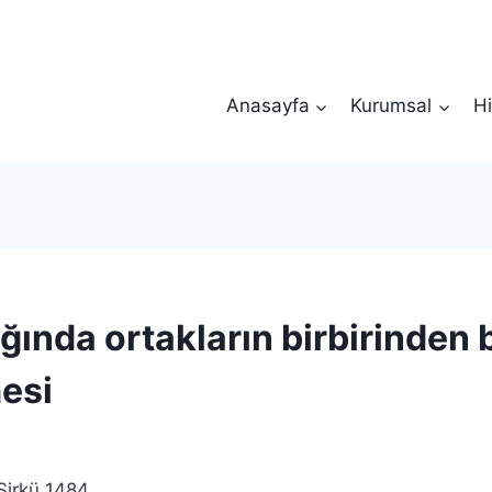
Anasayfa
Kurumsal
Hi
ığında ortakların birbirinden
mesi
irkü 1484