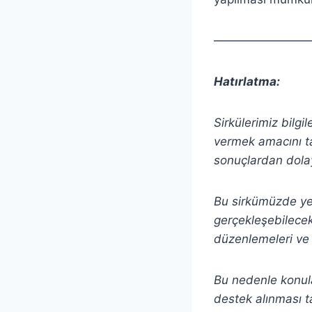
————————
Hatırlatma:
Sirkülerimiz bilgi
vermek amacını ta
sonuçlardan dolay
Bu sirkümüzde yer 
gerçekleşebilecek 
düzenlemeleri ve 
Bu nedenle konula
destek alınması t