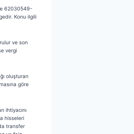
h ve 62030549-
dir. Konu ilgili
rulur ve son
se vergi
ığı oluşturan
olmasına göre
n ihtiyacını
a hisseleri
a transfer