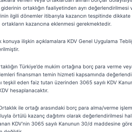
a giderinin ortaklığın faaliyetinden ayrı değerlendirilmes
erinin ilgili dönemler itibarıyla kazancın tespitinde dikkat
a ortakların kazancına eklenmesi gerekmektedir.
rak konuya ilişkin açıklamalara KDV Genel Uygulama Tebliği
ilmiştir.
rtaklığın Türkiye’de mukim ortağına borç para verme ve
lemleri finansman temin hizmeti kapsamında değerlendir
nı teşkil eden faiz tutarı üzerinden 3065 sayılı KDV Kanu
DV hesaplanacaktır.
rtaklık ile ortağı arasındaki borç para alma/verme işleml
oluyla örtülü kazanç dağıtımı olarak değerlendirilmesi ha
anan KDV’nin 3065 sayılı Kanunun 30/d maddesine göre
 değildir.