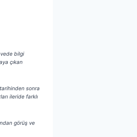
evede bilgi
taya çıkan
ı tarihinden sonra
rı ileride farklı
andan görüş ve