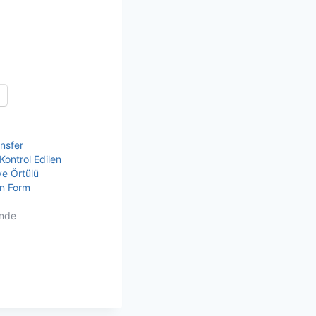
nsfer
Kontrol Edilen
e Örtülü
in Form
inde