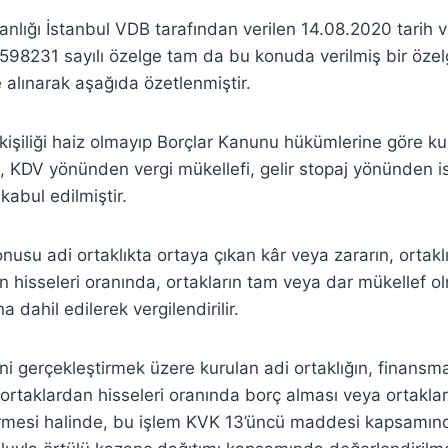
kanlığı İstanbul VDB tarafından verilen 14.08.2020 tari
98231 sayılı özelge tam da bu konuda verilmiş bir özelge
 alınarak aşağıda özetlenmiştir.
l kişiliği haiz olmayıp Borçlar Kanunu hükümlerine göre ku
ık, KDV yönünden vergi mükellefi, gelir stopaj yönünden i
kabul edilmiştir.
nusu adi ortaklıkta ortaya çıkan kâr veya zararın, ortakl
an hisseleri oranında, ortakların tam veya dar mükellef 
 dahil edilerek vergilendirilir.
ini gerçekleştirmek üzere kurulan adi ortaklığın, finansma
ortaklardan hisseleri oranında borç alması veya ortaklar
rmesi halinde, bu işlem KVK 13’üncü maddesi kapsamınd