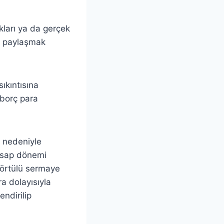
ıkları ya da gerçek
nı paylaşmak
sıkıntısına
 borç para
a nedeniyle
hesap dönemi
 örtülü sermaye
a dolayısıyla
ndirilip