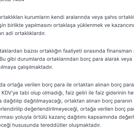
 ortaklıkları kurumların kendi aralarında veya şahıs ortakl
ir işin birlikte yapılmasını ortaklaşa yüklenmek ve kazancı
ı adi ortaklıklardır.
otaklardan bazısı ortaklığın faaliyeti sırasında finansman 
Bu gibi durumlarda ortaklarından borç para alarak veya
şılmaya çalışılmaktadır.
da ortağa verilen borç para ile ortaktan alınan borç par
KDV’ye tabi olup olmadığı, faiz geliri ile faiz giderinin 
 dağıtılıp dağıtılmayacağı, ortaktan alınan borç paranın
endirilip değerlendirilmeyeceği, ortağa verilen borç par
dırması yoluyla örtülü kazanç dağıtımı kapsamında değerle
eceği hususunda tereddütler oluşmaktadır.