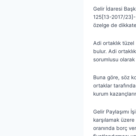
Gelir İdaresi Baş
125[13-2017/23]-5
özelge de dikkate
Adi ortaklık tüze
bulur. Adi ortakl
sorumlusu olarak 
Buna göre, söz ko
ortaklar tarafınd
kurum kazançlarına
Gelir Paylaşımı İş
karşılamak üzere 
oranında borç ve