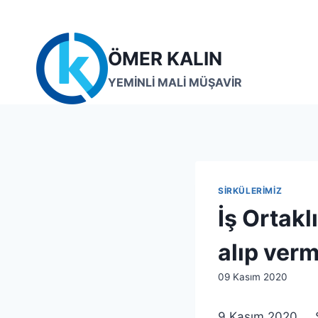
Skip
to
content
ÖMER KALIN
YEMİNLİ MALİ MÜŞAVİR
SIRKÜLERIMIZ
İş Ortakl
alıp ver
By
09 Kasım 2020
lcetincali
9 Kasım 2020 S