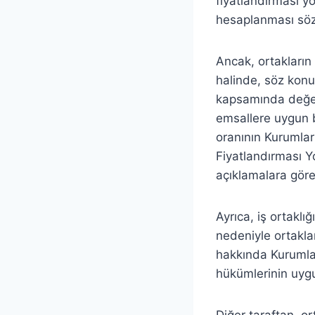
fiyatlandırması y
hesaplanması sö
Ancak, ortakların 
halinde, söz konu
kapsamında değerl
emsallere uygun b
oranının Kurumla
Fiyatlandırması Y
açıklamalara göre 
Ayrıca, iş ortaklı
nedeniyle ortaklar
hakkında Kurumla
hükümlerinin uygu
Diğer taraftan, o