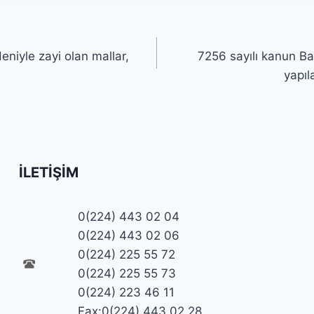
niyle zayi olan mallar,
7256 sayılı kanun Ba
yapıl
İLETIŞIM
0(224) 443 02 04
0(224) 443 02 06
0(224) 225 55 72
0(224) 225 55 73
0(224) 223 46 11
Fax:0(224) 443 02 28