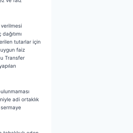
ez ve faiz
 verilmesi
ç dağıtımı
ilen tutarlar için
 uygun faiz
lu Transfer
yapılan
n bulunmaması
niyle adi ortaklık
ü sermaye
yla tahakkuk eden