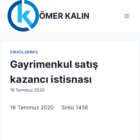
Skip
to
ÖMER KALIN
content
SIRKÜLERIMIZ
Gayrimenkul satış
kazancı istisnası
By
16 Temmuz 2020
lcetincali
16 Temmuz 2020 Sirkü 1456