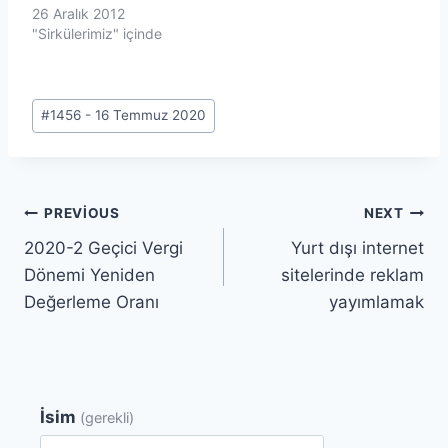
26 Aralık 2012
"Sirkülerimiz" içinde
Post
#
1456 - 16 Temmuz 2020
Tags:
Yazı
PREVIOUS
NEXT
2020-2 Geçici Vergi
Yurt dışı internet
gezinmesi
Dönemi Yeniden
sitelerinde reklam
Değerleme Oranı
yayımlamak
İsim
(gerekli)