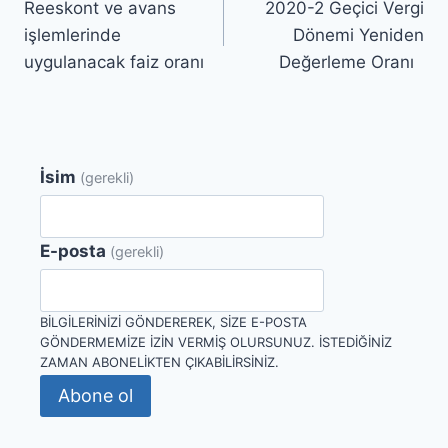
Reeskont ve avans
2020-2 Geçici Vergi
gezinmesi
işlemlerinde
Dönemi Yeniden
uygulanacak faiz oranı
Değerleme Oranı
İsim
(gerekli)
E-posta
(gerekli)
BILGILERINIZI GÖNDEREREK, SIZE E-POSTA
GÖNDERMEMIZE IZIN VERMIŞ OLURSUNUZ. İSTEDIĞINIZ
ZAMAN ABONELIKTEN ÇIKABILIRSINIZ.
Abone ol