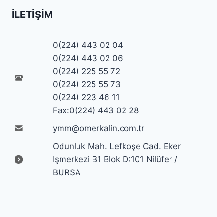
İLETIŞIM
0(224) 443 02 04
0(224) 443 02 06
0(224) 225 55 72
0(224) 225 55 73
0(224) 223 46 11
Fax:0(224) 443 02 28
ymm@omerkalin.com.tr
Odunluk Mah. Lefkoşe Cad. Eker
İşmerkezi B1 Blok D:101 Nilüfer /
BURSA