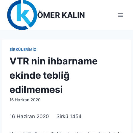
Skip
to
ÖMER KALIN
content
SIRKÜLERIMIZ
VTR nin ihbarname
ekinde tebliğ
edilmemesi
By
16 Haziran 2020
lcetincali
16 Haziran 2020 Sirkü 1454