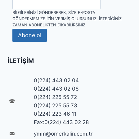
BILGILERINIZI GÖNDEREREK, SIZE E-POSTA
GÖNDERMEMIZE IZIN VERMIŞ OLURSUNUZ. İSTEDIĞINIZ
ZAMAN ABONELIKTEN ÇIKABILIRSINIZ.
Abone ol
İLETIŞIM
0(224) 443 02 04
0(224) 443 02 06
0(224) 225 55 72
0(224) 225 55 73
0(224) 223 46 11
Fax:0(224) 443 02 28
ymm@omerkalin.com.tr