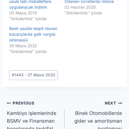
usule tabi mükelleflere
Ödenen Ücretlerde İstisna
uygulanacak indirim
02 Haziran 2020
05 Mayıs 2016
"Sirkülerimiz" içinde
"Sirkülerimiz" içinde
Basit usulde tespit olunan
kazançlarda gelir vergisi
istisnası￼
26 Mayıs 2022
"Sirkülerimiz" içinde
Post
#
1442 - 27 Mayıs 2020
Tags:
Yazı
PREVIOUS
NEXT
Kambiyo işlemlerinde
Binek Otomobillerde
gezinmesi
BSMV ve Finansman
gider ve amortisman
bonolarında tevkifat
kısıtlaması