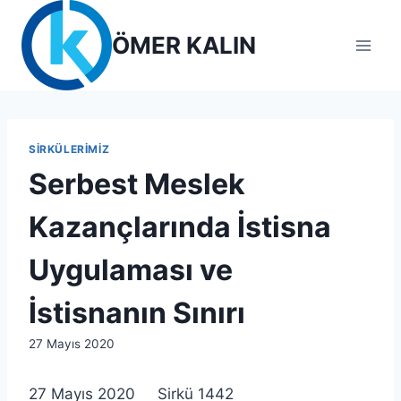
Skip
to
ÖMER KALIN
content
SIRKÜLERIMIZ
Serbest Meslek
Kazançlarında İstisna
Uygulaması ve
İstisnanın Sınırı
By
27 Mayıs 2020
lcetincali
27 Mayıs 2020 Sirkü 1442