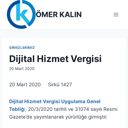
Skip
to
ÖMER KALIN
content
SIRKÜLERIMIZ
Dijital Hizmet Vergisi
By
20 Mart 2020
lcetincali
20 Mart 2020 Sirkü 1427
Dijital Hizmet Vergisi Uygulama Genel
Tebliğ
i,
20/3/2020 tarihli ve 31074 sayılı Resmi
Gazete’de yayımlanarak yürürlüğe girmiştir.