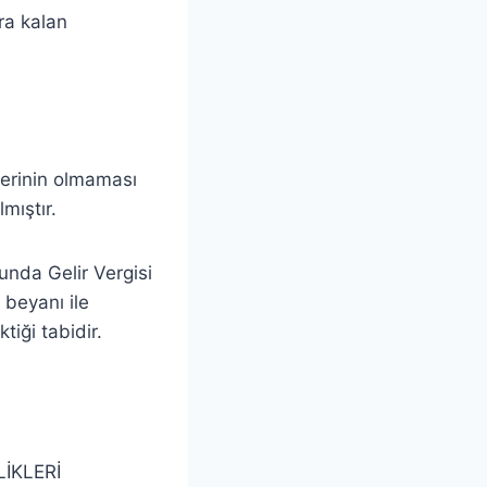
ra kalan
lerinin olmaması
mıştır.
unda Gelir Vergisi
 beyanı ile
iği tabidir.
İKLERİ