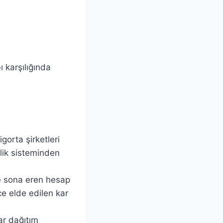
 karşılığında
igorta şirketleri
lik sisteminden
de sona eren hesap
ce elde edilen kar
ar dağıtım