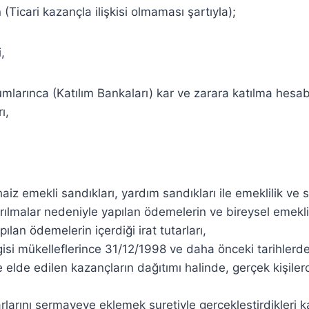
(Ticari kazançla ilişkisi olmaması şartıyla);
,
umlarınca (Katılım Bankaları) kar ve zarara katılma hesabı
ı,
 haiz emekli sandıkları, yardım sandıkları ile emeklilik ve s
rılmalar nedeniyle yapılan ödemelerin ve bireysel emekli
pılan ödemelerin içerdiği irat tutarları,
isi mükelleflerince 31/12/1998 ve daha önceki tarihler
elde edilen kazançların dağıtımı halinde, gerçek kişiler
rlarını sermayeye eklemek suretiyle gerçekleştirdikleri k