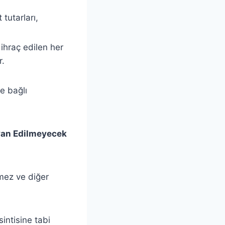
 tutarları,
ihraç edilen her
r.
ne bağlı
eyan Edilmeyecek
lmez ve diğer
intisine tabi