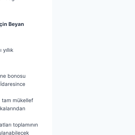
için Beyan
yıllık
zine bonosu
 İdaresince
e tam mükellef
fikalarından
tları toplamının
gulanabilecek