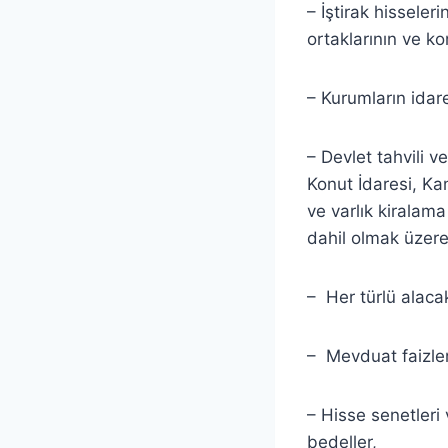
– İştirak hisseler
ortaklarının ve ko
– Kurumların idare
– Devlet tahvili v
Konut İdaresi, Ka
ve varlık kiralama
dahil olmak üzere
– Her türlü alacak
– Mevduat faizler
– Hisse senetleri
bedeller,