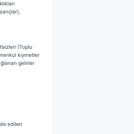
lıkları
azançlar),
faizleri (Toplu
 menkul kıymetler
ağlanan gelirler
lde edilen