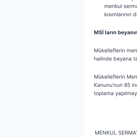
menkul sermay
kısımlarının 
MSİ ların beyanın
Mükelleflerin men
halinde beyana tab
Mükelleflerin Men
Kanunu’nun 85 inc
toplama yapılmaya
MENKUL SERMAY