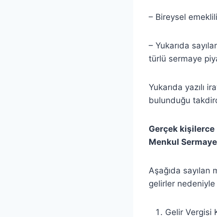
– Bireysel emeklil
– Yukarıda sayıla
türlü sermaye piya
Yukarıda yazılı ir
bulunduğu takdirde
Gerçek kişilerce
Menkul Sermaye İ
Aşağıda sayılan m
gelirler nedeniyl
Gelir Vergisi