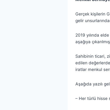
Gerçek kişilerin G
gelir unsurlarınd
2019 yılında elde e
aşağıya çıkarılmışt
Sahibinin ticari, 
edilen değerlerden
iratlar menkul ser
Aşağıda yazılı ge
– Her türlü hisse s