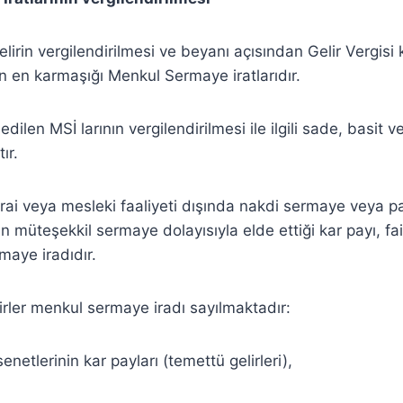
elirin vergilendirilmesi ve beyanı açısından Gelir Vergis
an en karmaşığı Menkul Sermaye iratlarıdır.
dilen MSİ larının vergilendirilmesi ile ilgili sade, basit ve
ır.
zirai veya mesleki faaliyeti dışında nakdi sermaye veya pa
 müteşekkil sermaye dolayısıyla elde ettiği kar payı, fai
maye iradıdır.
lirler menkul sermaye iradı sayılmaktadır:
enetlerinin kar payları (temettü gelirleri),