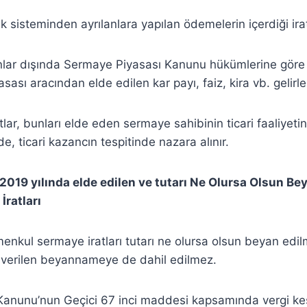
ik sisteminden ayrılanlara yapılan ödemelerin içerdiği irat
nlar dışında Sermaye Piyasası Kanunu hükümlerine göre 
sası aracından elde edilen kar payı, faiz, kira vb. gelirle
atlar, bunları elde eden sermaye sahibinin ticari faaliyeti
, ticari kazancın tespitinde nazara alınır.
 2019 yılında elde edilen ve tutarı Ne Olursa Olsun B
ratları
enkul sermaye iratları tutarı ne olursa olsun beyan edi
e verilen beyannameye de dahil edilmez.
 Kanunu’nun Geçici 67 inci maddesi kapsamında vergi kes