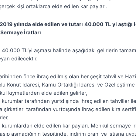
gerçek kişi ortaklarca elde edilen kar payları.
2019 yılında elde edilen ve tutarı
40.000 TL yi aştığı 
Sermaye İratları
n 40.000 TL’yi aşması halinde aşağıdaki gelirlerin tamamı 
an edilecektir.
rihinden önce ihraç edilmiş olan her çeşit tahvil ve Ha
Toplu Konut İdaresi, Kamu Ortaklığı İdaresi ve Özelleştirme
kul kıymetlerden elde edilen gelirler,
kurumlar tarafından yurtdışında ihraç edilen tahviller il
a şirketleri tarafından yurtdışında ihraç edilen kira serti
ler,
kurumlardan elde edilen kar payları. Menkul sermaye ira
aşıp aşmadığının tespitinde, indirim oranı ve istisna uy