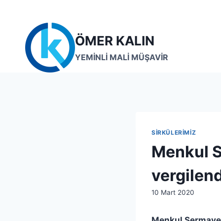
Skip
to
content
ÖMER KALIN
YEMİNLİ MALİ MÜŞAVİR
SIRKÜLERIMIZ
Menkul S
vergilend
By
10 Mart 2020
lcetincali
Menkul Sermaye İ