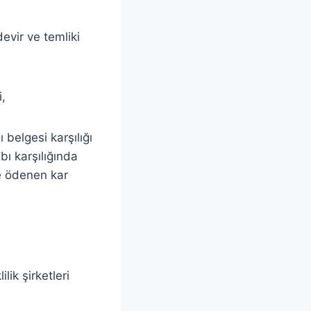
evir ve temliki
i,
 belgesi karşılığı
bı karşılığında
ne ödenen kar
lik şirketleri