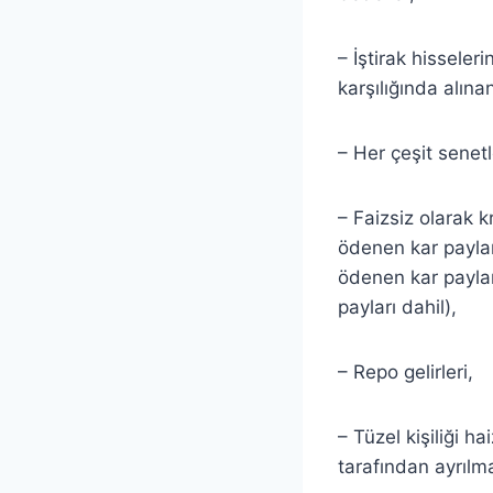
– İştirak hisseler
karşılığında alına
– Her çeşit senetl
– Faizsiz olarak k
ödenen kar paylar
ödenen kar paylar
payları dahil),
– Repo gelirleri,
– Tüzel kişiliği ha
tarafından ayrılma