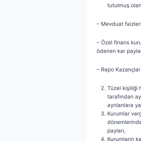
tutulmuş olan 
– Mevduat faizleri
– Özel finans kur
ödenen kar paylar
– Repo Kazançlar
Tüzel kişiliği
tarafından ay
ayrılanlara ya
Kurumlar verg
dönemlerinde 
payları,
Kurumların ka