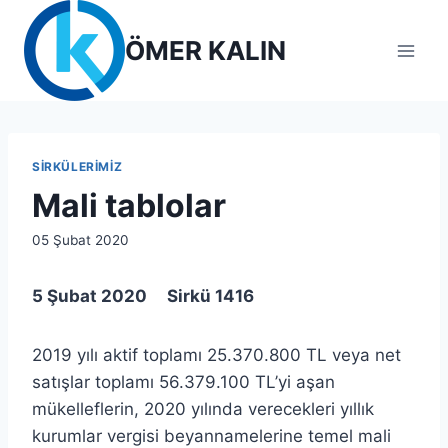
Skip
to
ÖMER KALIN
content
SIRKÜLERIMIZ
Mali tablolar
By
05 Şubat 2020
lcetincali
5 Şubat 2020 Sirkü 1416
2019 yılı aktif toplamı 25.370.800 TL veya net
satışlar toplamı 56.379.100 TL’yi aşan
mükelleflerin, 2020 yılında verecekleri yıllık
kurumlar vergisi beyannamelerine temel mali