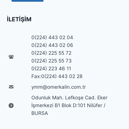
İLETIŞIM
0(224) 443 02 04
0(224) 443 02 06
0(224) 225 55 72
0(224) 225 55 73
0(224) 223 46 11
Fax:0(224) 443 02 28
ymm@omerkalin.com.tr
Odunluk Mah. Lefkoşe Cad. Eker
İşmerkezi B1 Blok D:101 Nilüfer /
BURSA