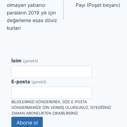
gezinmesi
olmayan yabancı
Payı (Poşet beyanı)
paraların 2019 yılı için
değerleme esas döviz
kurları
İsim
(gerekli)
E-posta
(gerekli)
BILGILERINIZI GÖNDEREREK, SIZE E-POSTA
GÖNDERMEMIZE IZIN VERMIŞ OLURSUNUZ. İSTEDIĞINIZ
ZAMAN ABONELIKTEN ÇIKABILIRSINIZ.
Abone ol