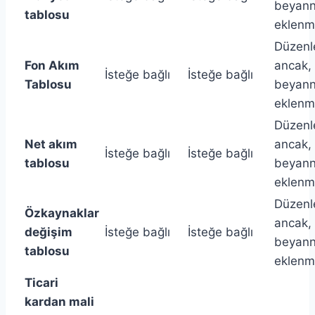
beyan
tablosu
eklenm
Düzenl
Fon Akım
ancak,
İsteğe bağlı
İsteğe bağlı
Tablosu
beyan
eklenm
Düzenl
Net akım
ancak,
İsteğe bağlı
İsteğe bağlı
tablosu
beyan
eklenm
Düzenl
Özkaynaklar
ancak,
değişim
İsteğe bağlı
İsteğe bağlı
beyan
tablosu
eklenm
Ticari
kardan mali