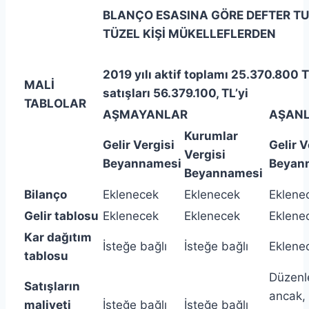
BLANÇO ESASINA GÖRE DEFTER T
TÜZEL KİŞİ MÜKELLEFLERDEN
2019 yılı aktif toplamı
25.370.800 TL
MALİ
satışları 56.379.100, TL’yi
TABLOLAR
AŞMAYANLAR
AŞAN
Kurumlar
Gelir Vergisi
Gelir V
Vergisi
Beyannamesi
Beyan
Beyannamesi
Bilanço
Eklenecek
Eklenecek
Eklene
Gelir tablosu
Eklenecek
Eklenecek
Eklene
Kar dağıtım
İsteğe bağlı
İsteğe bağlı
Eklene
tablosu
Düzenl
Satışların
ancak,
maliyeti
İsteğe bağlı
İsteğe bağlı