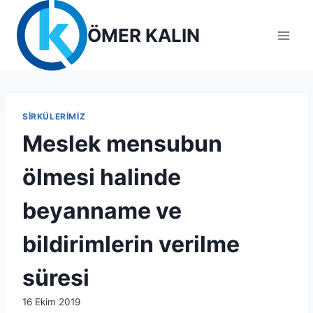
Skip
to
ÖMER KALIN
content
SIRKÜLERIMIZ
Meslek mensubun
ölmesi halinde
beyanname ve
bildirimlerin verilme
süresi
By
16 Ekim 2019