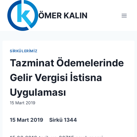
Skip
to
ÖMER KALIN
content
SIRKÜLERIMIZ
Tazminat Ödemelerinde
Gelir Vergisi İstisna
Uygulaması
By
15 Mart 2019
lcetincali
15 Mart 2019 Sirkü 1344