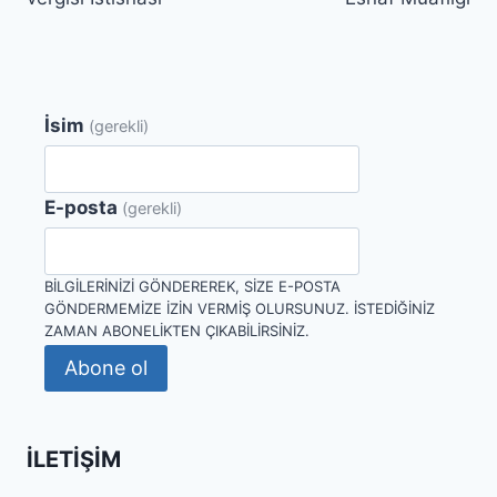
İsim
(gerekli)
E-posta
(gerekli)
BILGILERINIZI GÖNDEREREK, SIZE E-POSTA
GÖNDERMEMIZE IZIN VERMIŞ OLURSUNUZ. İSTEDIĞINIZ
ZAMAN ABONELIKTEN ÇIKABILIRSINIZ.
Abone ol
İLETIŞIM