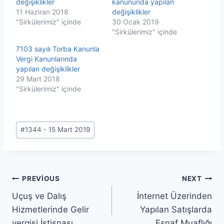
değişiklikler
kanununda yapılan
11 Haziran 2018
değişiklikler
"Sirkülerimiz" içinde
30 Ocak 2019
"Sirkülerimiz" içinde
7103 sayılı Torba Kanunla
Vergi Kanunlarında
yapılan değişiklikler
29 Mart 2018
"Sirkülerimiz" içinde
Post
#
1344 - 15 Mart 2019
Tags:
Yazı
PREVIOUS
NEXT
Uçuş ve Dalış
İnternet Üzerinden
gezinmesi
Hizmetlerinde Gelir
Yapılan Satışlarda
vergisi İstisnası
Esnaf Muaflığı