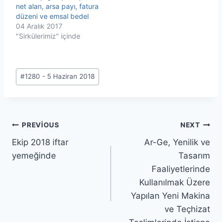
net alan, arsa payı, fatura
düzeni ve emsal bedel
04 Aralık 2017
"Sirkülerimiz" içinde
Post
#
1280 - 5 Haziran 2018
Tags:
Yazı
PREVIOUS
NEXT
Ekip 2018 iftar
Ar-Ge, Yenilik ve
gezinmesi
yemeğinde
Tasarım
Faaliyetlerinde
Kullanılmak Üzere
Yapılan Yeni Makina
ve Teçhizat