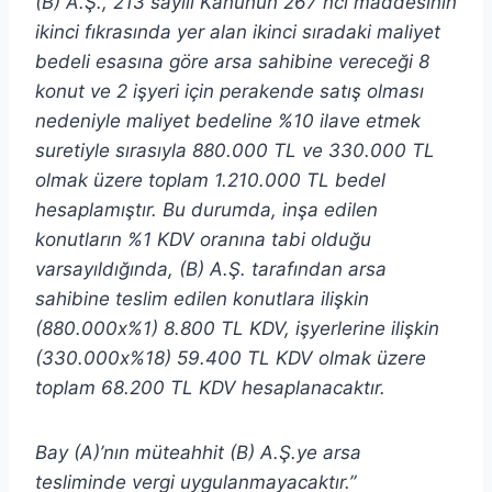
(B) A.Ş., 213 sayılı Kanunun 267 nci maddesinin
ikinci fıkrasında yer alan ikinci sıradaki maliyet
bedeli esasına göre arsa sahibine vereceği 8
konut ve 2 işyeri için perakende satış olması
nedeniyle maliyet bedeline %10 ilave etmek
suretiyle sırasıyla 880.000 TL ve 330.000 TL
olmak üzere toplam 1.210.000 TL bedel
hesaplamıştır. Bu durumda, inşa edilen
konutların %1 KDV oranına tabi olduğu
varsayıldığında, (B) A.Ş. tarafından arsa
sahibine teslim edilen konutlara ilişkin
(880.000x%1) 8.800 TL KDV, işyerlerine ilişkin
(330.000x%18) 59.400 TL KDV olmak üzere
toplam 68.200 TL KDV hesaplanacaktır.
Bay (A)’nın müteahhit (B) A.Ş.ye arsa
tesliminde vergi uygulanmayacaktır.”