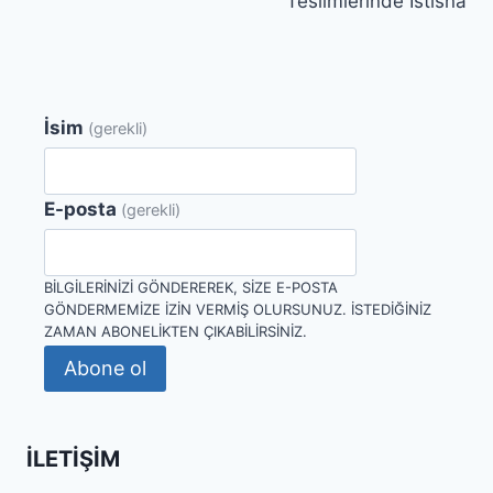
Teslimlerinde İstisna
İsim
(gerekli)
E-posta
(gerekli)
BILGILERINIZI GÖNDEREREK, SIZE E-POSTA
GÖNDERMEMIZE IZIN VERMIŞ OLURSUNUZ. İSTEDIĞINIZ
ZAMAN ABONELIKTEN ÇIKABILIRSINIZ.
Abone ol
İLETIŞIM