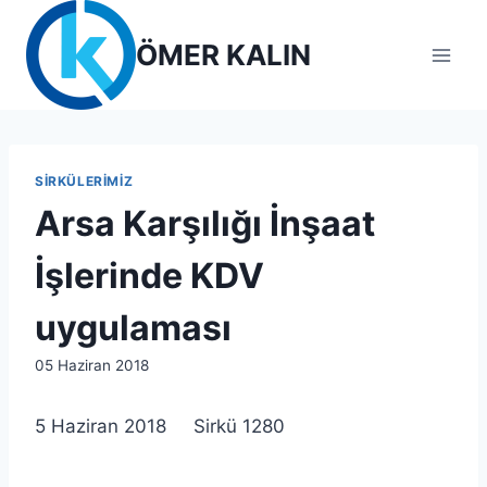
Skip
to
ÖMER KALIN
content
SIRKÜLERIMIZ
Arsa Karşılığı İnşaat
İşlerinde KDV
uygulaması
By
05 Haziran 2018
lcetincali
5 Haziran 2018 Sirkü 1280