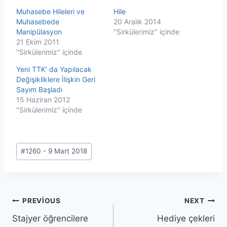
Muhasebe Hileleri ve
Hile
Muhasebede
20 Aralık 2014
Manipülasyon
"Sirkülerimiz" içinde
21 Ekim 2011
"Sirkülerimiz" içinde
Yeni TTK’ da Yapılacak
Değişikliklere İlişkin Geri
Sayım Başladı
15 Haziran 2012
"Sirkülerimiz" içinde
Post
#
1260 - 9 Mart 2018
Tags:
Yazı
PREVIOUS
NEXT
Stajyer öğrencilere
Hediye çekleri
gezinmesi