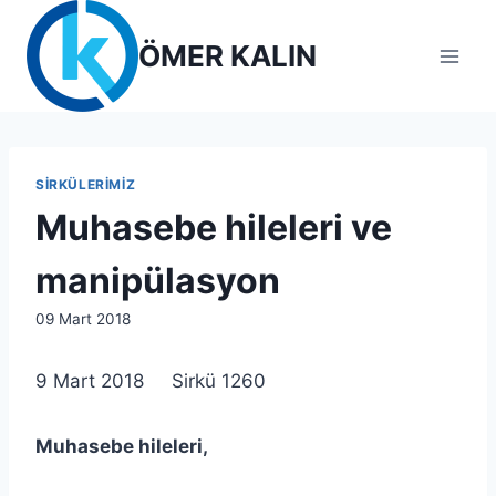
Skip
to
ÖMER KALIN
content
SIRKÜLERIMIZ
Muhasebe hileleri ve
manipülasyon
By
09 Mart 2018
lcetincali
9 Mart 2018 Sirkü 1260
Muhasebe hileleri,