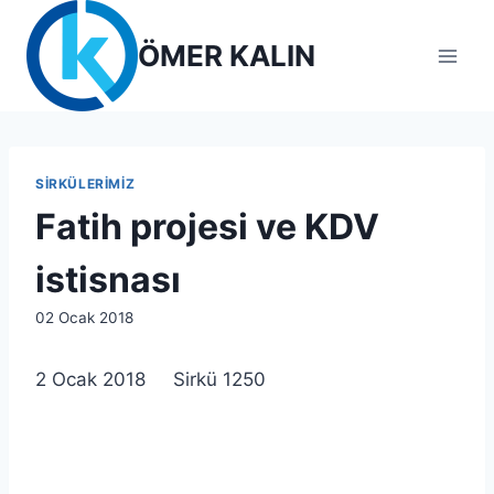
Skip
to
ÖMER KALIN
content
SIRKÜLERIMIZ
Fatih projesi ve KDV
istisnası
By
02 Ocak 2018
lcetincali
2 Ocak 2018 Sirkü 1250