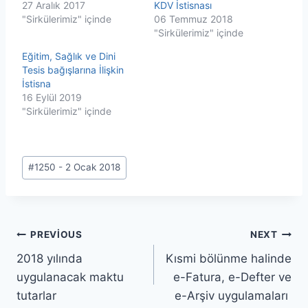
27 Aralık 2017
KDV İstisnası
"Sirkülerimiz" içinde
06 Temmuz 2018
"Sirkülerimiz" içinde
Eğitim, Sağlık ve Dini
Tesis bağışlarına İlişkin
İstisna
16 Eylül 2019
"Sirkülerimiz" içinde
Post
#
1250 - 2 Ocak 2018
Tags:
Yazı
PREVIOUS
NEXT
2018 yılında
Kısmi bölünme halinde
gezinmesi
uygulanacak maktu
e-Fatura, e-Defter ve
tutarlar
e-Arşiv uygulamaları