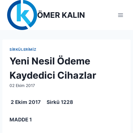
Skip
to
ÖMER KALIN
content
SIRKÜLERIMIZ
Yeni Nesil Ödeme
Kaydedici Cihazlar
By
02 Ekim 2017
lcetincali
2 Ekim 2017 Sirkü 1228
MADDE 1