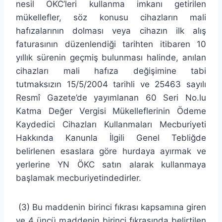
nesil ÖKC’leri kullanma imkanı getirilen
mükellefler, söz konusu cihazların mali
hafızalarının dolması veya cihazın ilk alış
faturasının düzenlendiği tarihten itibaren 10
yıllık sürenin geçmiş bulunması halinde, anılan
cihazları mali hafıza değişimine tabi
tutmaksızın 15/5/2004 tarihli ve 25463 sayılı
Resmî Gazete’de yayımlanan 60 Seri No.lu
Katma Değer Vergisi Mükelleflerinin Ödeme
Kaydedici Cihazları Kullanmaları Mecburiyeti
Hakkında Kanunla İlgili Genel Tebliğde
belirlenen esaslara göre hurdaya ayırmak ve
yerlerine YN ÖKC satın alarak kullanmaya
başlamak mecburiyetindedirler.
(3) Bu maddenin birinci fıkrası kapsamına giren
ve 4 üncü maddenin birinci fıkrasında belirtilen