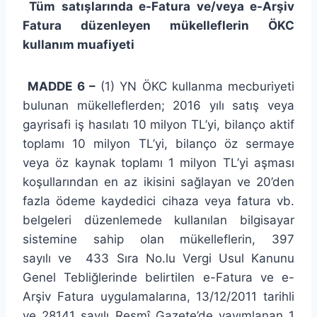
Tüm satışlarında e-Fatura ve/veya e-Arşiv
Fatura düzenleyen mükelleflerin ÖKC
kullanım muafiyeti
MADDE 6 –
(1) YN ÖKC kullanma mecburiyeti
bulunan mükelleflerden; 2016 yılı satış veya
gayrisafi iş hasılatı 10 milyon TL’yi, bilanço aktif
toplamı 10 milyon TL’yi, bilanço öz sermaye
veya öz kaynak toplamı 1 milyon TL’yi aşması
koşullarından en az ikisini sağlayan ve 20’den
fazla ödeme kaydedici cihaza veya fatura vb.
belgeleri düzenlemede kullanılan bilgisayar
sistemine sahip olan mükelleflerin, 397
sayılı ve 433 Sıra No.lu Vergi Usul Kanunu
Genel Tebliğlerinde belirtilen e-Fatura ve e-
Arşiv Fatura uygulamalarına, 13/12/2011 tarihli
ve 28141 sayılı Resmî Gazete’de yayımlanan 1