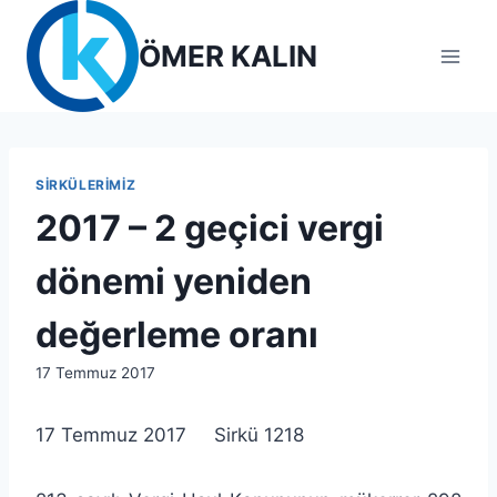
Skip
to
ÖMER KALIN
content
SIRKÜLERIMIZ
2017 – 2 geçici vergi
dönemi yeniden
değerleme oranı
By
17 Temmuz 2017
lcetincali
17 Temmuz 2017 Sirkü 1218