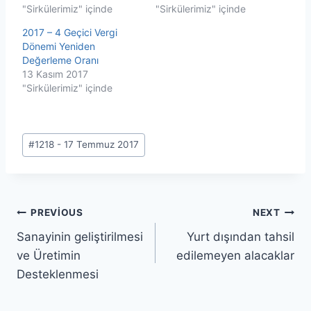
"Sirkülerimiz" içinde
"Sirkülerimiz" içinde
2017 – 4 Geçici Vergi
Dönemi Yeniden
Değerleme Oranı
13 Kasım 2017
"Sirkülerimiz" içinde
Post
#
1218 - 17 Temmuz 2017
Tags:
Yazı
PREVIOUS
NEXT
Sanayinin geliştirilmesi
Yurt dışından tahsil
gezinmesi
ve Üretimin
edilemeyen alacaklar
Desteklenmesi