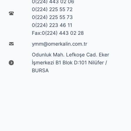
0(224) 443 02 06
0(224) 225 55 72
0(224) 225 55 73
0(224) 223 46 11
Fax:0(224) 443 02 28
ymm@omerkalin.com.tr
Odunluk Mah. Lefkoşe Cad. Eker
İşmerkezi B1 Blok D:101 Nilüfer /
BURSA