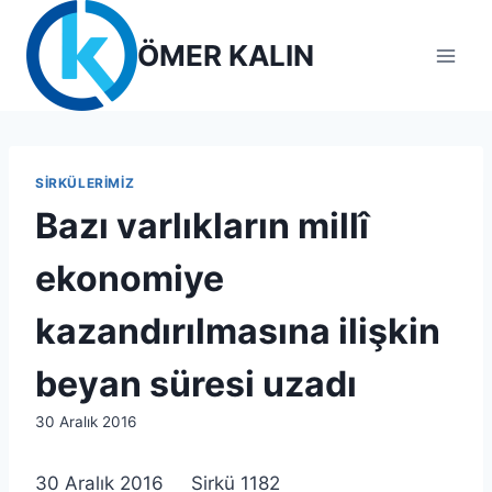
Skip
to
ÖMER KALIN
content
SIRKÜLERIMIZ
Bazı varlıkların millî
ekonomiye
kazandırılmasına ilişkin
beyan süresi uzadı
By
30 Aralık 2016
lcetincali
30 Aralık 2016 Sirkü 1182