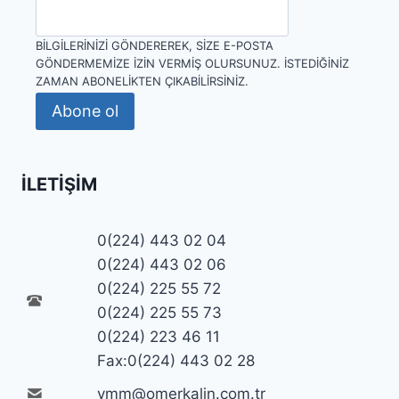
BILGILERINIZI GÖNDEREREK, SIZE E-POSTA
GÖNDERMEMIZE IZIN VERMIŞ OLURSUNUZ. İSTEDIĞINIZ
ZAMAN ABONELIKTEN ÇIKABILIRSINIZ.
Abone ol
İLETIŞIM
0(224) 443 02 04
0(224) 443 02 06
0(224) 225 55 72
0(224) 225 55 73
0(224) 223 46 11
Fax:0(224) 443 02 28
ymm@omerkalin.com.tr