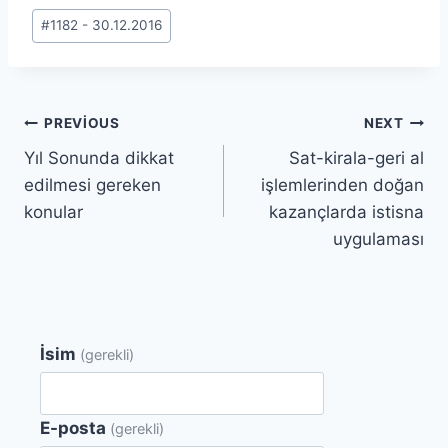
Post
#
1182 - 30.12.2016
Tags:
Yazı
PREVIOUS
NEXT
Yıl Sonunda dikkat
Sat-kirala-geri al
gezinmesi
edilmesi gereken
işlemlerinden doğan
konular
kazançlarda istisna
uygulaması
İsim
(gerekli)
E-posta
(gerekli)