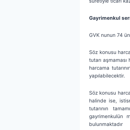
suretiyle ticari k
Gayrimenkul serm
GVK nunun 74 üncü
Söz konusu harca
tutarı aşmaması h
harcama tutarını
yapılabilecektir.
Söz konusu harca
halinde ise, ist
tutarının tama
gayrimenkulün ma
bulunmaktadır