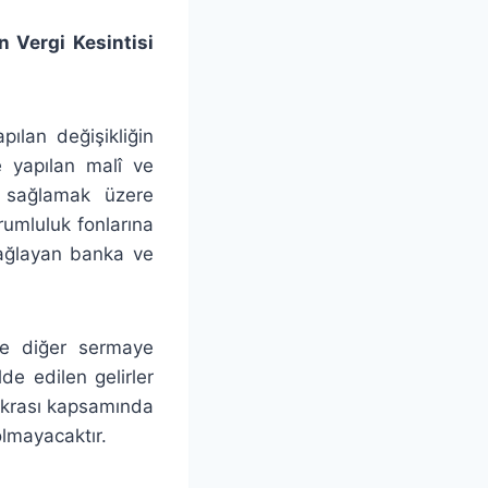
n Vergi Kesintisi
ılan değişikliğin
e yapılan malî ve
tı sağlamak üzere
rumluluk fonlarına
 sağlayan banka ve
ve diğer sermaye
de edilen gelirler
fıkrası kapsamında
olmayacaktır.