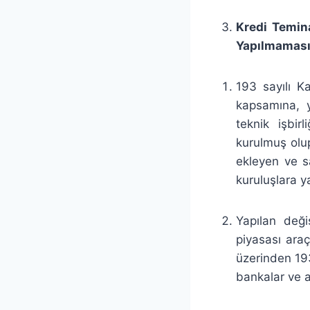
Kredi Temina
Yapılmamas
193 sayılı K
kapsamına, y
teknik işbir
kurulmuş olup
ekleyen ve s
kuruluşlara y
Yapılan değ
piyasası araç
üzerinden 193
bankalar ve a