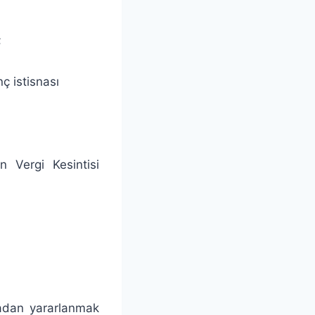
;
ç istisnası
n Vergi Kesintisi
nadan yararlanmak