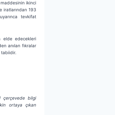
 maddesinin ikinci
e iratlarından 193
yarınca tevkifat
 elde edecekleri
den anılan fıkralar
tabiidir.
l çerçevede bilgi
şkin ortaya çıkan