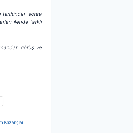
zı tarihinden sonra
ları ileride farklı
ışmandan görüş ve
im Kazançları