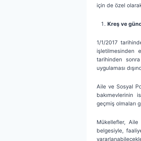
için de özel olara
Kreş ve günd
1/1/2017 tarihin
işletilmesinden
tarihinden sonra
uygulaması dışın
Aile ve Sosyal Po
bakımevlerinin i
geçmiş olmaları 
Mükellefler, Ail
belgesiyle, faal
yararlanabilecekl