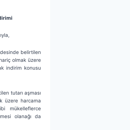
dirimi
ıyla,
esinde belirtilen
 hariç olmak üzere
ak indirim konusu
len tutarı aşması
mak üzere harcama
i mükelleflerce
ilmesi olanağı da