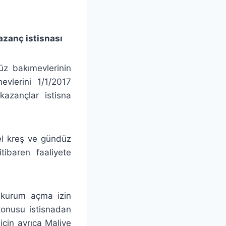
azanç istisnası
üz bakımevlerinin
vlerini 1/1/2017
kazançlar istisna
zel kreş ve gündüz
tibaren faaliyete
n kurum açma izin
konusu istisnadan
için ayrıca Maliye