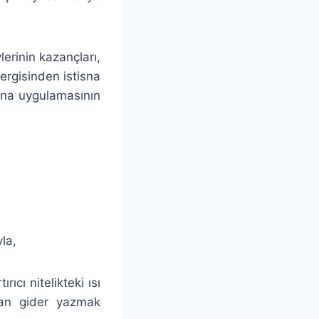
erinin kazançları,
ergisinden istisna
isna uygulamasının
la,
rıcı nitelikteki ısı
udan gider yazmak