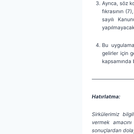
Ayrıca, söz k
fıkrasının (7
sayılı Kanu
yapılmayacakt
Bu uygulama
gelirler için
kapsamında ba
————————
Hatırlatma:
Sirkülerimiz bil
vermek amacını
sonuçlardan dolay