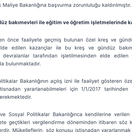
k Maliye Bakanlığına başvurma zorunluluğu kaldırılmıştır.
üz bakımevleri ile eğitim ve öğretim işletmelerinde k
den önce faaliyete geçmiş bulunan özel kreş ve günd
 elde edilen kazançlar ile bu kreş ve gündüz bakıme
 devralanlar tarafından işletilmesinden elde edilen 
da bulunmaktadır.
litikalar Bakanlığının açılış izni ile faaliyet gösteren ö
stisnadan yararlanabilmeleri için 1/1/2017 tarihinden i
gerekmektedir.
e ve Sosyal Politikalar Bakanlığınca kendilerine verile
iyete geçtikleri vergilendirme döneminden itibaren söz 
erdir. Mükelleflerin, söz konusu istisnadan yararlanmak 