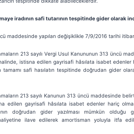
azancın tespitinde dikkate alabileceklerdir.
aye iradının safi tutarının tespitinde gider olarak in
 maddesinde yapılan değişiklikle 7/9/2016 tarihi itibar
maların 213 sayılı Vergi Usul Kanununun 313 üncü madd
alinde, istisna edilen gayrisafi hâsılata isabet edenler
n tamamı safi hasılatın tespitinde doğrudan gider olar
maların 213 sayılı Kanunun 313 üncü maddesinde belirti
isna edilen gayrisafi hâsılata isabet edenler hariç ol
mının doğrudan gider yazılması mümkün olduğu gib
liyetine ilave edilerek amortisman yoluyla itfa ed