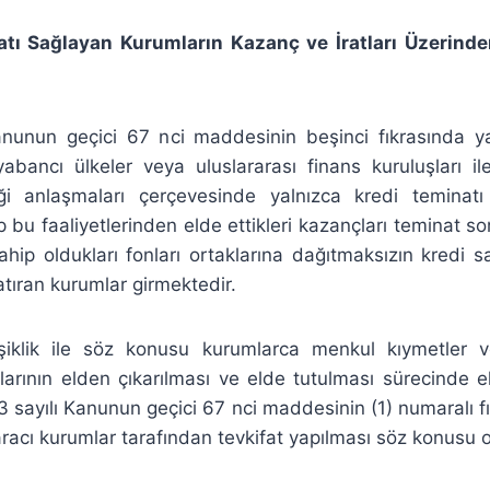
tı Sağlayan Kurumların Kazanç ve İratları Üzerinde
ı
anunun geçici 67 nci maddesinin beşinci fıkrasında yap
abancı ülkeler veya uluslararası finans kuruluşları il
liği anlaşmaları çerçevesinde yalnızca kredi temina
 bu faaliyetlerinden elde ettikleri kazançları teminat so
ahip oldukları fonları ortaklarına dağıtmaksızın kredi
atıran kurumlar girmektedir.
işiklik ile söz konusu kurumlarca menkul kıymetler 
larının elden çıkarılması ve elde tutulması sürecinde el
 sayılı Kanunun geçici 67 nci maddesinin (1) numaralı 
racı kurumlar tarafından tevkifat yapılması söz konusu 