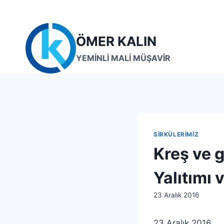
Skip
to
content
ÖMER KALIN
YEMİNLİ MALİ MÜŞAVİR
SIRKÜLERIMIZ
Kreş ve g
Yalıtımı 
By
23 Aralık 2016
lcetincali
23 Aralık 2016 