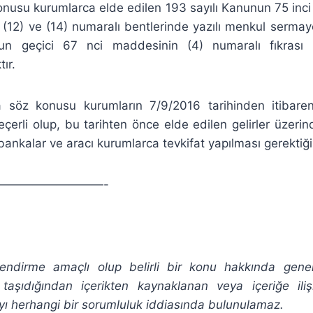
onusu kurumlarca elde edilen 193 sayılı Kanunun 75 inci
), (12) ve (14) numaralı bentlerinde yazılı menkul sermay
nun geçici 67 nci maddesinin (4) numaralı fıkrası u
ır.
 söz konusu kurumların 7/9/2016 tarihinden itibaren
 geçerli olup, bu tarihten önce elde edilen gelirler üzerin
nkalar ve aracı kurumlarca tevkifat yapılması gerektiği 
—————————-
gilendirme amaçlı olup belirli bir konu hakkında gene
 taşıdığından
içerikten
kaynaklanan veya içeriğe ili
ı herhangi bir sorumluluk iddiasında bulunulamaz.