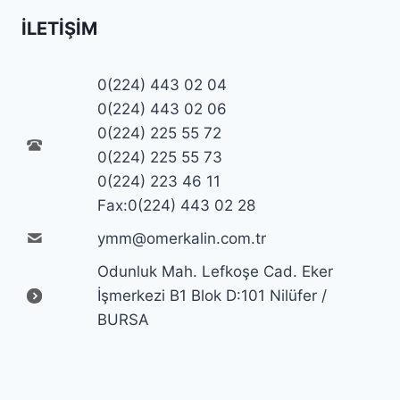
İLETIŞIM
0(224) 443 02 04
0(224) 443 02 06
0(224) 225 55 72
0(224) 225 55 73
0(224) 223 46 11
Fax:0(224) 443 02 28
ymm@omerkalin.com.tr
Odunluk Mah. Lefkoşe Cad. Eker
İşmerkezi B1 Blok D:101 Nilüfer /
BURSA