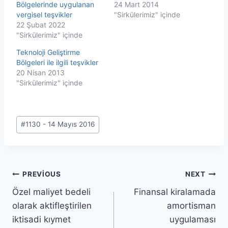
Bölgelerinde uygulanan
24 Mart 2014
vergisel teşvikler
"Sirkülerimiz" içinde
22 Şubat 2022
"Sirkülerimiz" içinde
Teknoloji Geliştirme
Bölgeleri ile ilgili teşvikler
20 Nisan 2013
"Sirkülerimiz" içinde
Post
#
1130 - 14 Mayıs 2016
Tags:
Yazı
PREVIOUS
NEXT
Özel maliyet bedeli
Finansal kiralamada
gezinmesi
olarak aktifleştirilen
amortisman
iktisadi kıymet
uygulaması