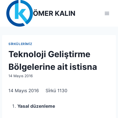
Skip
to
ÖMER KALIN
content
SIRKÜLERIMIZ
Teknoloji Geliştirme
Bölgelerine ait istisna
By
14 Mayıs 2016
lcetincali
14 Mayıs 2016 Sİrkü 1130
Yasal düzenleme