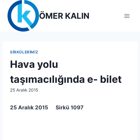
Skip
to
ÖMER KALIN
content
SIRKÜLERIMIZ
Hava yolu
taşımacılığında e- bilet
By
25 Aralık 2015
lcetincali
25 Aralık 2015 Sirkü 1097