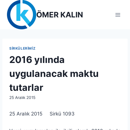
Skip
to
ÖMER KALIN
content
SIRKÜLERIMIZ
2016 yılında
uygulanacak maktu
tutarlar
By
25 Aralık 2015
lcetincali
25 Aralık 2015 Sirkü 1093