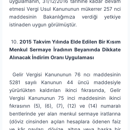
uygulamanın, 31/12/2016 tarihine kadar devam
etmesi Vergi Usul Kanununun mükerrer 257 nci
maddesinin Bakanlığımıza verdiği yetkiye
istinaden uygun görülmüştür.
10.
2015 Takvim Yılında Elde Edilen Bir Kısım
Menkul Sermaye İradının Beyanında Dikkate
Alınacak İndirim Oranı Uygulaması
Gelir Vergisi Kanununun 76 ncı maddesinin
5281 sayılı Kanunun 44 üncü maddesiyle
yürürlükten kaldırılan ikinci fıkrasında, Gelir
Vergisi Kanununun 75 inci maddesinin ikinci
fıkrasının (5), (6), (7), (12) ve (14) numaralı
bentlerinde yer alan menkul sermaye iratlarına
(döviz cinsinden açılan hesaplara ödenen faiz
ve kâr payları, dövize, altına veya başka bir