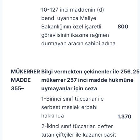
10-127 inci maddenin (d)
bendi uyarınca Maliye
Bakanlığının özel işaretli
800
görevlisinin ikazına rağmen
durmayan aracın sahibi adına
MÜKERRER
Bilgi vermekten çekinenler ile 256, 25
MADDE
mükerrer 257 inci madde hükmüne
355
–
uymayanlar için ceza
1-Birinci sınıf tüccarlar ile
serbest meslek erbabı
hakkında
1.370
2-İkinci sınıf tüccarlar, defter
tutan çiftçiler ile kazancı basit