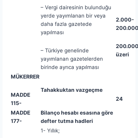
– Vergi dairesinin bulunduğu
yerde yayımlanan bir veya
2.000-
daha fazla gazetede
200.00
yapılması
200.000
– Türkiye genelinde
üzeri
yayımlanan gazetelerden
birinde ayrıca yapılması
MÜKERRER
Tahakkuktan vazgeçme
MADDE
24
115-
MADDE
Bilanço hesabı esasına göre
177-
defter tutma hadleri
1- Yıllık;