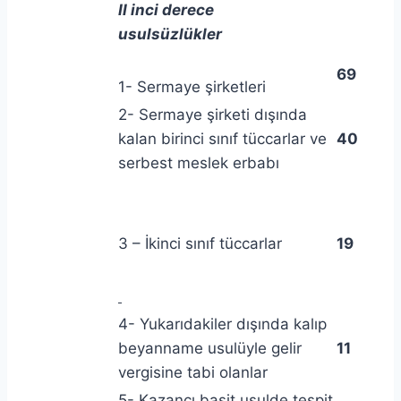
II inci derece
usulsüzlükler
69
1- Sermaye şirketleri
2- Sermaye şirketi dışında
kalan birinci sınıf tüccarlar ve
40
serbest meslek erbabı
3 – İkinci sınıf tüccarlar
19
4- Yukarıdakiler dışında kalıp
beyanname usulüyle gelir
11
vergisine tabi olanlar
5- Kazancı basit usulde tespit