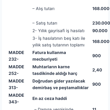
– Alış tutarı
168.000
– Satış tutarı
230.00
2- Yıllık gayrisafi iş hasılatı
90.000
3- İş hasılatının beş katı ile
168.000
yıllık satış tutarının toplamı
MADDE
Fatura kullanma
900
232-
mecburiyeti
MADDE
Muhtarların karne
2,40
252-
tasdikinde aldığı harç
MADDE
Doğrudan gider yazılacak
900
313-
demirbaş ve peştamallıklar
MADDE
En az ceza haddi
343-
– Damga vergisinde
11