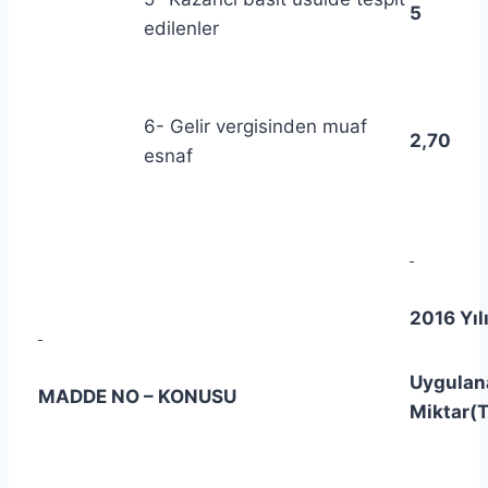
5
edilenler
6- Gelir vergisinden muaf
2,70
esnaf
2016 Yıl
Uygulan
MADDE NO – KONUSU
Miktar(