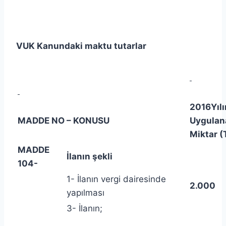
VUK Kanundaki maktu tutarlar
2016Yıl
MADDE NO – KONUSU
Uygulan
Miktar (
MADDE
İlanın şekli
104-
1- İlanın vergi dairesinde
2.000
yapılması
3- İlanın;