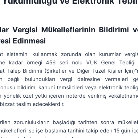
m Yükümlülüğü ve Elektronik Tebl
lar Vergisi Mükelleflerinin Bildirimi v
resi Edinmesi
gat sistemini kullanmak zorunda olan kurumlar vergisi
hine kadar örneği 456 seri nolu VUK Genel Tebliği
at Talep Bildirimi (Şirketler ve Diğer Tüzel Kişiler İçin)
n bağlı bulundukları vergi dairesine vermeleri g
onusu bildirimi kanuni temsilcileri veya elektronik tebligat
 yönelik özel yetki içeren noterde verilmiş vekâletnamey
a bizzat teslim edeceklerdir.
ilen zorunlulukların başladığı tarihten sonra mükellef
ükellefleri ise işe başlama tarihini takip eden 15 gün iç