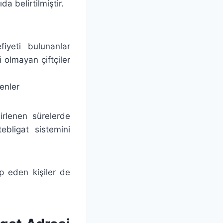
a belirtilmiştir.
fiyeti bulunanlar
 olmayan çiftçiler
denler
irlenen sürelerde
ebligat sistemini
ep eden kişiler de