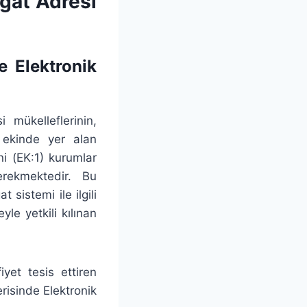
igat Adresi
e Elektronik
 mükelleflerinin,
 ekinde yer alan
”ni (EK:1) kurumlar
erekmektedir. Bu
 sistemi ile ilgili
le yetkili kılınan
iyet tesis ettiren
erisinde Elektronik