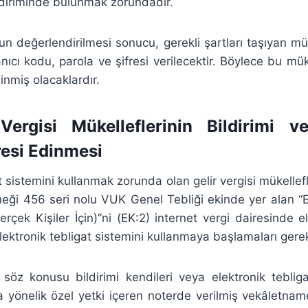
ldiriminde bulunmak zorundadır.
n değerlendirilmesi sonucu, gerekli şartları taşıyan mük
anıcı kodu, parola ve şifresi verilecektir. Böylece bu mük
inmiş olacaklardır.
Vergisi Mükelleflerinin Bildirimi v
resi Edinmesi
t sistemini kullanmak zorunda olan gelir vergisi mükellef
neği 456 seri nolu VUK Genel Tebliği ekinde yer alan “E
Gerçek Kişiler İçin)”ni (EK:2) internet vergi dairesinde 
lektronik tebligat sistemini kullanmaya başlamaları gere
 söz konusu bildirimi kendileri veya elektronik tebligat 
 yönelik özel yetki içeren noterde verilmiş vekâletnamey