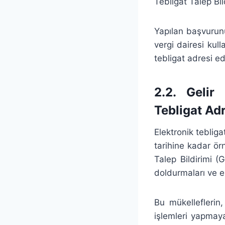
Tebligat Talep Bi
Yapılan başvurunu
vergi dairesi kull
tebligat adresi ed
2.2. Gelir 
Tebligat Ad
Elektronik tebliga
tarihine kadar ör
Talep Bildirimi (
doldurmaları ve e
Bu mükelleflerin,
işlemleri yapmaya