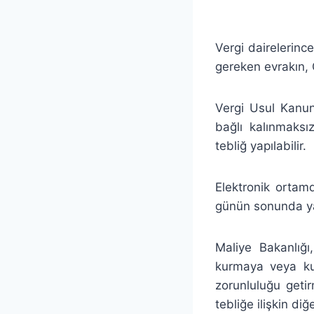
Vergi dairelerin
gereken evrakın, G
Vergi Usul Kanun
bağlı kalınmaksız
tebliğ yapılabilir.
Elektronik ortamd
günün sonunda yap
Maliye Bakanlığı,
kurmaya veya kur
zorunluluğu geti
tebliğe ilişkin diğ