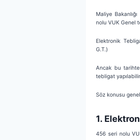
Maliye Bakanlığı
nolu VUK Genel te
Elektronik Teblig
G.T.)
Ancak bu tarihte
tebligat yapılabilir
Söz konusu genel t
1. Elektro
456 seri nolu VUK