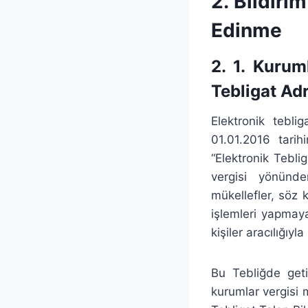
2. Bildiri
Edinme
2. 1. Kurum
Tebligat Ad
Elektronik tebli
01.01.2016 tari
“Elektronik Teblig
vergisi yönünde
mükellefler, söz k
işlemleri yapmaya
kişiler aracılığıyl
Bu Tebliğde getir
kurumlar vergisi m