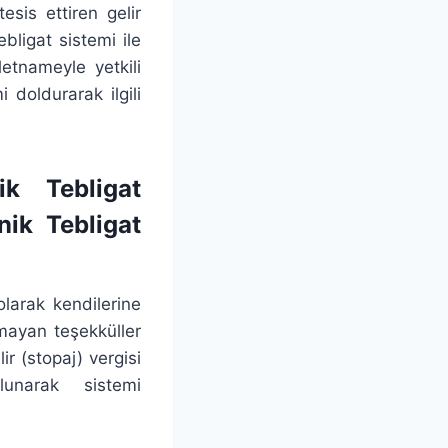
esis ettiren gelir
ebligat sistemi ile
letnameyle yetkili
i doldurarak ilgili
ik Tebligat
nik Tebligat
larak kendilerine
olmayan teşekküller
r (stopaj) vergisi
unarak sistemi