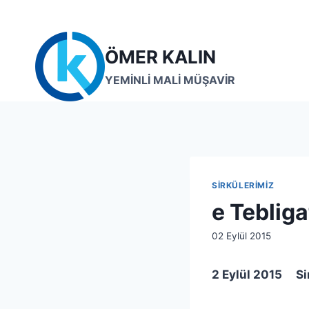
Skip
to
content
ÖMER KALIN
YEMİNLİ MALİ MÜŞAVİR
SIRKÜLERIMIZ
e Tebliga
By
02 Eylül 2015
lcetincali
2 Eylül 2015 Si