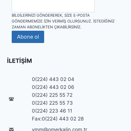
BILGILERINIZI GÖNDEREREK, SIZE E-POSTA
GÖNDERMEMIZE IZIN VERMIŞ OLURSUNUZ. İSTEDIĞINIZ
ZAMAN ABONELIKTEN ÇIKABILIRSINIZ.
Abone ol
İLETIŞIM
0(224) 443 02 04
0(224) 443 02 06
0(224) 225 55 72
0(224) 225 55 73
0(224) 223 46 11
Fax:0(224) 443 02 28
ymm@omerkalin.com.tr