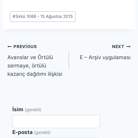
Post
#
Sirkü 1066 - 15 Ağustos 2015
Tags:
Yazı
PREVIOUS
NEXT
Avanslar ve Örtülü
E – Arşiv uygulaması
gezinmesi
sermaye, örtülü
kazanç dağıtımı ilişkisi
İsim
(gerekli)
E-posta
(gerekli)