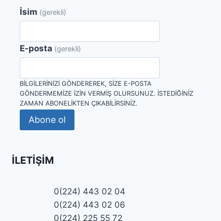
İsim
(gerekli)
E-posta
(gerekli)
BILGILERINIZI GÖNDEREREK, SIZE E-POSTA
GÖNDERMEMIZE IZIN VERMIŞ OLURSUNUZ. İSTEDIĞINIZ
ZAMAN ABONELIKTEN ÇIKABILIRSINIZ.
Abone ol
İLETIŞIM
0(224) 443 02 04
0(224) 443 02 06
0(224) 225 55 72