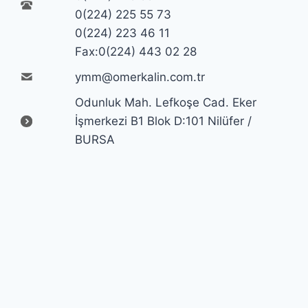
0(224) 225 55 73
0(224) 223 46 11
Fax:0(224) 443 02 28
ymm@omerkalin.com.tr
Odunluk Mah. Lefkoşe Cad. Eker
İşmerkezi B1 Blok D:101 Nilüfer /
BURSA