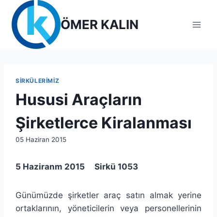
Skip
to
ÖMER KALIN
content
SIRKÜLERIMIZ
Hususi Araçların
Şirketlerce Kiralanması
By
05 Haziran 2015
lcetincali
5 Haziranm 2015 Sirkü 1053
Günümüzde şirketler araç satın almak yerine
ortaklarının, yöneticilerin veya personellerinin