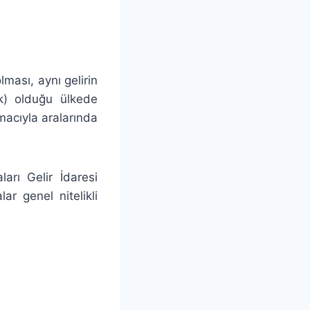
lması, aynı gelirin
k) olduğu ülkede
macıyla aralarında
arı Gelir İdaresi
r genel nitelikli