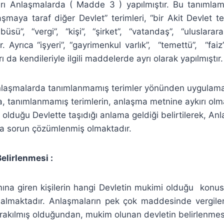
ları Anlaşmalarda ( Madde 3 ) yapılmıştır. Bu tanımlam
aşmaya taraf diğer Devlet” terimleri, “bir Akit Devlet 
büsü”, “vergi”, “kişi”, “şirket”, “vatandaş”, “uluslararas
r. Ayrıca “işyeri”, “gayrimenkul varlık”, “temettü”, “faiz
rı da kendileriyle ilgili maddelerde ayrı olarak yapılmıştır.
Anlaşmalarda tanımlanmamış terimler yönünden uygulama
, tanımlanmamış terimlerin, anlaşma metnine aykırı olm
lduğu Devlette taşıdığı anlama geldiği belirtilerek, Anl
da sorun çözümlenmiş olmaktadır.
elirlenmesi :
a giren kişilerin hangi Devletin mukimi olduğu konus
almaktadır. Anlaşmaların pek çok maddesinde vergile
ırakılmış olduğundan, mukim olunan devletin belirlenme