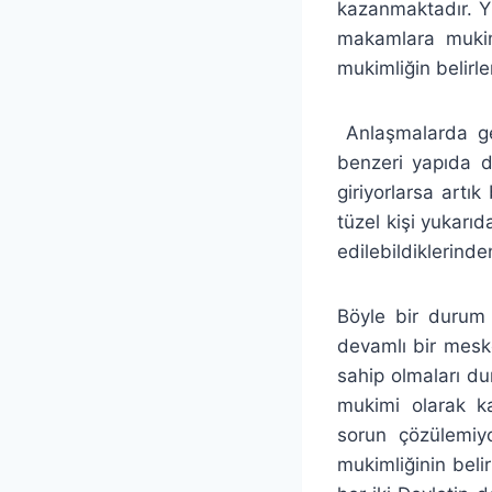
kazanmaktadır. Y
makamlara mukim
mukimliğin belirl
Anlaşmalarda ger
benzeri yapıda di
giriyorlarsa artı
tüzel kişi yukarı
edilebildiklerinde
Böyle bir durum 
devamlı bir mesk
sahip olmaları du
mukimi olarak ka
sorun çözülemiyo
mukimliğinin beli