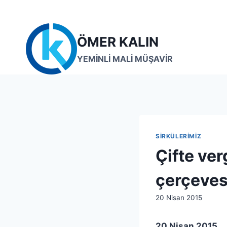
Skip
to
content
ÖMER KALIN
YEMİNLİ MALİ MÜŞAVİR
SIRKÜLERIMIZ
Çifte ve
çerçeves
By
20 Nisan 2015
lcetincali
20 Nisan 2015 