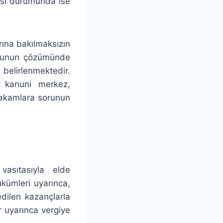
ası durumunda ise
rına bakılmaksızın
sorunun çözümünde
elirlenmektedir.
, kanuni merkez,
 makamlara sorunun
 vasıtasıyla elde
ükümleri uyarınca,
edilen kazançlarla
r uyarınca vergiye