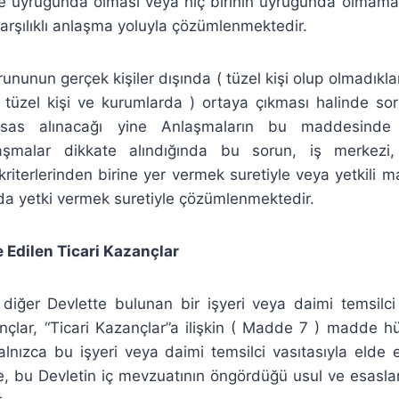
 de uyruğunda olması veya hiç birinin uyruğunda olmam
karşılıklı anlaşma yoluyla çözümlenmektedir.
rununun gerçek kişiler dışında ( tüzel kişi olup olmadıkla
er tüzel kişi ve kurumlarda ) ortaya çıkması halinde 
esas alınacağı yine Anlaşmaların bu maddesinde b
laşmalar dikkate alındığında bu sorun, iş merkezi
kriterlerinden birine yer vermek suretiyle veya yetkili
 yetki vermek suretiyle çözümlenmektedir.
e Edilen Ticari Kazançlar
diğer Devlette bulunan bir işyeri veya daimi temsilci
ançlar, “Ticari Kazançlar”a ilişkin ( Madde 7 ) madde h
alnızca bu işyeri veya daimi temsilci vasıtasıyla elde 
re, bu Devletin iç mevzuatının öngördüğü usul ve esasla