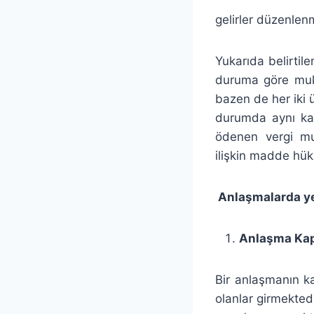
gelirler düzenlen
Yukarıda belirtil
duruma göre muki
bazen de her iki ü
durumda aynı kaz
ödenen vergi mu
ilişkin madde hü
Anlaşmalarda yer
Anlaşma Kap
Bir anlaşmanın k
olanlar girmektedi