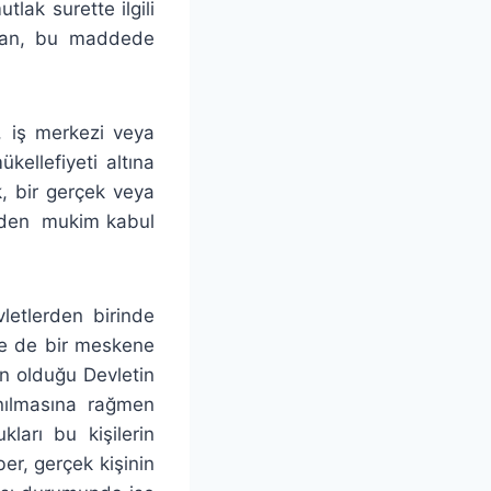
ak surette ilgili
ndan, bu maddede
, iş merkezi veya
kellefiyeti altına
k, bir gerçek veya
birden mukim kabul
letlerden birinde
te de bir meskene
ın olduğu Devletin
anılmasına rağmen
ları bu kişilerin
er, gerçek kişinin