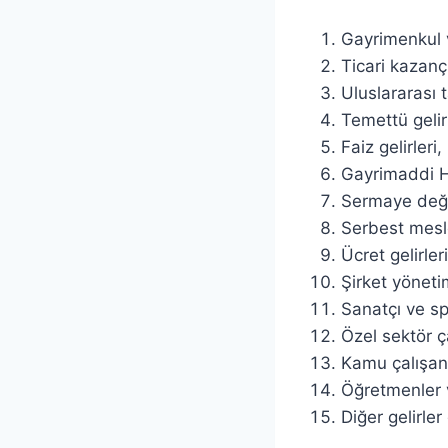
Gayrimenkul v
Ticari kazanç
Uluslararası t
Temettü gelirl
Faiz gelirleri,
Gayrimaddi Ha
Sermaye değer
Serbest mesle
Ücret gelirleri
Şirket yönetim
Sanatçı ve spo
Özel sektör ç
Kamu çalışanl
Öğretmenler ve
Diğer gelirler 