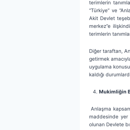
terimlerin tanım
“Türkiye” ve “Anl
Akit Devlet teşeb
merkez”e ilişkindi
terimlerin tanımla
Diğer taraftan, 
getirmek amacıyla
uygulama konusu o
kaldığı durumlar
Mukimliğin B
Anlaşma kapsamın
maddesinde yer 
olunan Devlete b