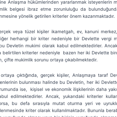
ine Anlaşma hükümlerinden yararlanmak isteyenlerin mutl
lik belgesi ibraz etme zorunluluğu da bulunduğu
enmesine yönelik getirilen kriterler önem kazanmaktadır.
çek veya tüzel kişiler ikametgah, ev, kanuni merkez
ğer herhangi bir kriter nedeniyle bir Devlette vergi mü
k bu Devletin mukimi olarak kabul edilmektedirler. Anca
da belirtilen kriterler nedeniyle bazen her iki Devlette 
n, çifte mukimlik sorunu ortaya çıkabilmektedir.
ortaya çıktığında, gerçek kişiler, Anlaşmaya taraf Dev
enlerinin bulunması halinde bu Devletin, her iki Devlet
rumunda ise, kişisel ve ekonomik ilişkilerinin daha yak
bul edilmektedirler. Ancak, yukarıdaki kriterler kull
rsa, bu defa sırasıyla mutat oturma yeri ve uyrukluk
rlenmesinde kriter olarak kullanılmaktadır. Bununla berab