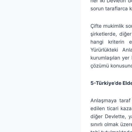
her iki Devletin
sorun taraflarca 
Çifte mukimlik so
şirketlerde, diğ
hangi kriterin 
Yürürlükteki An
kurumlaşılan yer 
çözümü konusunda
5-Türkiye’de Eld
Anlaşmaya taraf 
edilen ticari kaz
diğer Devlette, y
sınırlı olmak üze