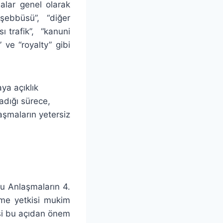
alar genel olarak
teşebbüsü”, “diğer
ı trafik”, “kanuni
” ve “royalty” gibi
ya açıklık
adığı sürece,
aşmaların yetersiz
u Anlaşmaların 4.
me yetkisi mukim
si bu açıdan önem