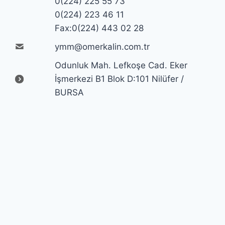
0(224) 225 55 73
0(224) 223 46 11
Fax:0(224) 443 02 28
ymm@omerkalin.com.tr
Odunluk Mah. Lefkoşe Cad. Eker
İşmerkezi B1 Blok D:101 Nilüfer /
BURSA