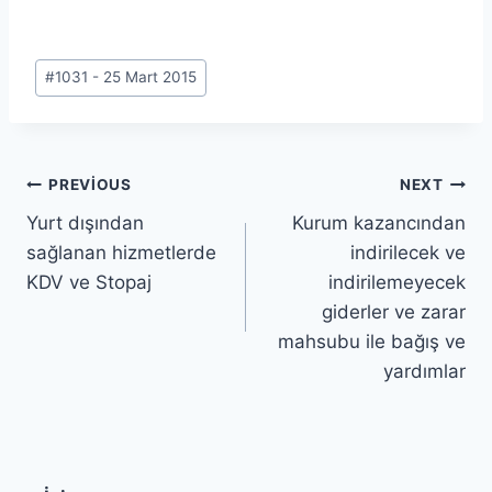
Post
#
1031 - 25 Mart 2015
Tags:
Yazı
PREVIOUS
NEXT
Yurt dışından
Kurum kazancından
gezinmesi
sağlanan hizmetlerde
indirilecek ve
KDV ve Stopaj
indirilemeyecek
giderler ve zarar
mahsubu ile bağış ve
yardımlar