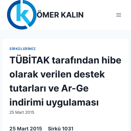
Skip
to
ÖMER KALIN
content
SIRKÜLERIMIZ
TÜBİTAK tarafından hibe
olarak verilen destek
tutarları ve Ar-Ge
indirimi uygulaması
By
25 Mart 2015
lcetincali
25 Mart 2015 Sirkü 1031