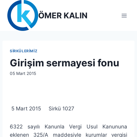
Skip
to
ÖMER KALIN
content
SIRKÜLERIMIZ
Girişim sermayesi fonu
By
05 Mart 2015
lcetincali
5 Mart 2015 Sirkü 1027
6322 sayılı Kanunla Vergi Usul Kanununa
eklenen 325/A maddesiyle kurumlar vergisi