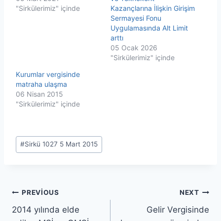
"Sirkülerimiz" içinde
Kazançlarına İlişkin Girişim
Sermayesi Fonu
Uygulamasında Alt Limit
arttı
05 Ocak 2026
"Sirkülerimiz" içinde
Kurumlar vergisinde
matraha ulaşma
06 Nisan 2015
"Sirkülerimiz" içinde
Post
#
Sirkü 1027 5 Mart 2015
Tags:
Yazı
PREVIOUS
NEXT
2014 yılında elde
Gelir Vergisinde
gezinmesi