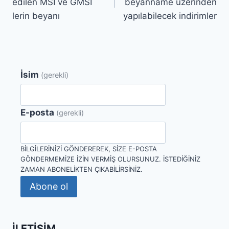
edilen MSİ ve GMSİ
beyanname üzerinden
lerin beyanı
yapılabilecek indirimler
İsim
(gerekli)
E-posta
(gerekli)
BILGILERINIZI GÖNDEREREK, SIZE E-POSTA
GÖNDERMEMIZE IZIN VERMIŞ OLURSUNUZ. İSTEDIĞINIZ
ZAMAN ABONELIKTEN ÇIKABILIRSINIZ.
Abone ol
İLETIŞIM