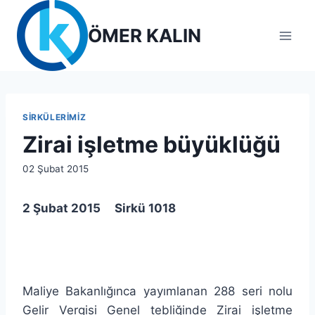
Skip
to
ÖMER KALIN
content
SIRKÜLERIMIZ
Zirai işletme büyüklüğü
By
02 Şubat 2015
lcetincali
2 Şubat 2015 Sirkü 1018
Maliye Bakanlığınca yayımlanan 288 seri nolu
Gelir Vergisi Genel tebliğinde Zirai işletme