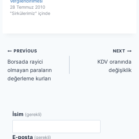
Vergilendirilmesi
28 Temmuz 2010
"Sirkülerimiz" içinde
Yazı
PREVIOUS
NEXT
Borsada rayici
KDV oranında
gezinmesi
olmayan paraların
değişiklik
değerleme kurları
İsim
(gerekli)
E-posta
(gerekli)